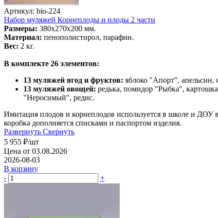
Артикул: bio-224
Набор муляжей Корнеплоды и плоды 2 части
Размеры:
380х270х200 мм.
Материал:
пенополистирол, парафин.
Вес:
2 кг.
В комплекте 26 элементов:
13 муляжей ягод и фруктов:
яблоко "Апорт", апельсин, 
13 муляжей овощей:
редька, помидор "Рыбка", картошка
"Неросимый", редис.
Имитация плодов и корнеплодов используется в школе и ДОУ в
коробка дополняется списками и паспортом изделия.
Развернуть
Свернуть
5 955
₽
/шт
Цена от 03.08.2026
2026-08-03
В корзину
-
+