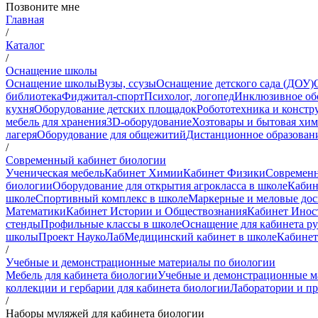
Позвоните мне
Главная
/
Каталог
/
Оснащение школы
Оснащение школы
Вузы, ссузы
Оснащение детского сада (ДОУ)
библиотека
Фиджитал-спорт
Психолог, логопед
Инклюзивное об
кухня
Оборудование детских площадок
Робототехника и констр
мебель для хранения
3D-оборудование
Хозтовары и бытовая хи
лагеря
Оборудование для общежитий
Дистанционное образован
/
Современный кабинет биологии
Ученическая мебель
Кабинет Химии
Кабинет Физики
Современн
биологии
Оборудование для открытия агрокласса в школе
Кабин
школе
Спортивный комплекс в школе
Маркерные и меловые до
Математики
Кабинет Истории и Обществознания
Кабинет Инос
стенды
Профильные классы в школе
Оснащение для кабинета р
школы
Проект НаукоЛаб
Медицинский кабинет в школе
Кабинет
/
Учебные и демонстрационные материалы по биологии
Мебель для кабинета биологии
Учебные и демонстрационные м
коллекции и гербарии для кабинета биологии
Лаборатории и п
/
Наборы муляжей для кабинета биологии