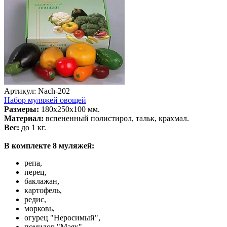
Артикул: Nach-202
Набор муляжей овощей
Размеры:
180х250х100 мм.
Материал:
вспененный полистирол, тальк, крахмал.
Вес:
до 1 кг.
В комплекте 8 муляжей:
репа,
перец,
баклажан,
картофель,
редис,
морковь,
огурец "Неросимый",
помидор "Маяк".