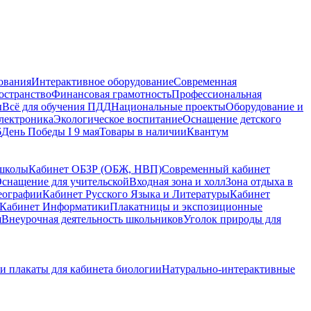
ования
Интерактивное оборудование
Современная
остранство
Финансовая грамотность
Профессиональная
ы
Всё для обучения ПДД
Национальные проекты
Оборудование и
электроника
Экологическое воспитание
Оснащение детского
6
День Победы I 9 мая
Товары в наличии
Квантум
 школы
Кабинет ОБЗР (ОБЖ, НВП)
Современный кабинет
снащение для учительской
Входная зона и холл
Зона отдыха в
еографии
Кабинет Русского Языка и Литературы
Кабинет
Кабинет Информатики
Плакатницы и экспозиционные
я
Внеурочная деятельность школьников
Уголок природы для
и плакаты для кабинета биологии
Натурально-интерактивные