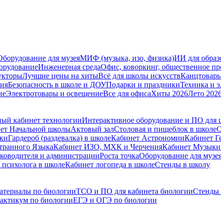
Оборудование для музея
МИФ (музыка, изо, физика)
ИИ для образ
орудование
Инженерная среда
Офис, коворкинг, общественное пр
укторы
Лучшие цены на хиты
Всё для школы искусств
Канцтовар
мия
Безопасность в школе и ДОУ
Подарки и праздники
Техника и 
ие
Электротовары и освещение
Все для офиса
Хиты 2026
Лето 202
ый кабинет технологии
Интерактивное оборудование и ПО для
ет Начальной школы
Актовый зал
Столовая и пищеблок в школе
О
ски
Гардероб (раздевалка) в школе
Кабинет Астрономии
Кабинет Г
транного Языка
Кабинет ИЗО, МХК и Черчения
Кабинет Музыки
уководителя и администрации
Роста точка
Оборудование для музе
 психолога в школе
Кабинет логопеда в школе
Стенды в школу
атериалы по биологии
ТСО и ПО для кабинета биологии
Стенды 
рактикум по биологии
ЕГЭ и ОГЭ по биологии