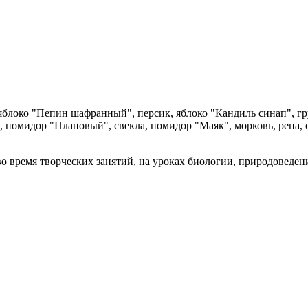
яблоко "Пепин шафранный", персик, яблоко "Кандиль синап", гру
, помидор "Плановый", свекла, помидор "Маяк", морковь, репа, 
о время творческих занятий, на уроках биологии, природоведен