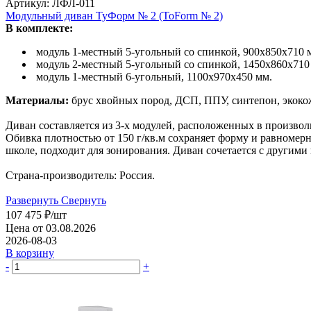
Артикул: ЛФЛ-011
Модульный диван ТуФорм № 2 (ToForm № 2)
В комплекте:
модуль 1-местный 5-угольный со спинкой, 900х850х710 
модуль 2-местный 5-угольный со спинкой, 1450х860х710
модуль 1-местный 6-угольный, 1100х970х450 мм.
Материалы:
брус хвойных пород, ДСП, ППУ, синтепон, экоко
Диван составляется из 3-х модулей, расположенных в произво
Обивка плотностью от 150 г/кв.м сохраняет форму и равномер
школе, подходит для зонирования. Диван сочетается с другими
Страна-производитель: Россия.
Развернуть
Свернуть
107 475
₽
/шт
Цена от 03.08.2026
2026-08-03
В корзину
-
+