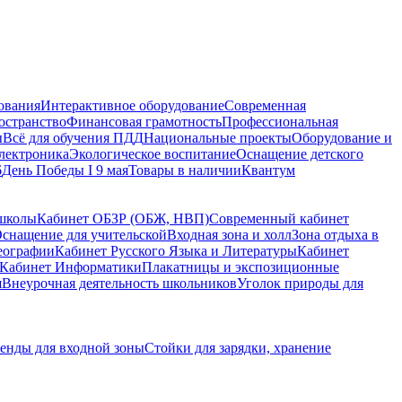
ования
Интерактивное оборудование
Современная
остранство
Финансовая грамотность
Профессиональная
ы
Всё для обучения ПДД
Национальные проекты
Оборудование и
электроника
Экологическое воспитание
Оснащение детского
6
День Победы I 9 мая
Товары в наличии
Квантум
 школы
Кабинет ОБЗР (ОБЖ, НВП)
Современный кабинет
снащение для учительской
Входная зона и холл
Зона отдыха в
еографии
Кабинет Русского Языка и Литературы
Кабинет
Кабинет Информатики
Плакатницы и экспозиционные
я
Внеурочная деятельность школьников
Уголок природы для
енды для входной зоны
Стойки для зарядки, хранение