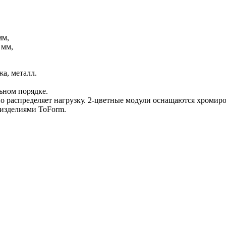
мм,
 мм,
жа, металл.
льном порядке.
но распределяет нагрузку. 2-цветные модули оснащаются хромир
 изделиями ToForm.