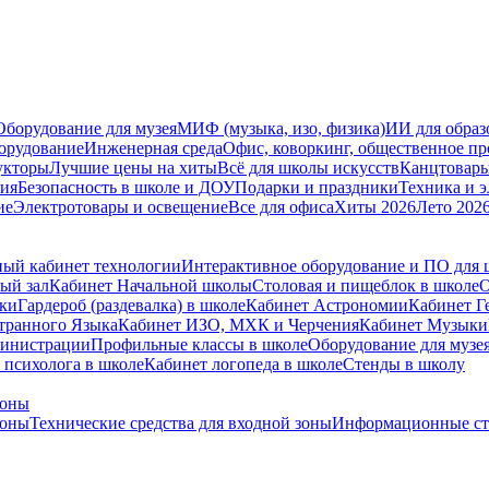
Оборудование для музея
МИФ (музыка, изо, физика)
ИИ для образ
орудование
Инженерная среда
Офис, коворкинг, общественное пр
укторы
Лучшие цены на хиты
Всё для школы искусств
Канцтовар
мия
Безопасность в школе и ДОУ
Подарки и праздники
Техника и 
ие
Электротовары и освещение
Все для офиса
Хиты 2026
Лето 202
ый кабинет технологии
Интерактивное оборудование и ПО для
ый зал
Кабинет Начальной школы
Столовая и пищеблок в школе
О
ски
Гардероб (раздевалка) в школе
Кабинет Астрономии
Кабинет Г
транного Языка
Кабинет ИЗО, МХК и Черчения
Кабинет Музыки
министрации
Профильные классы в школе
Оборудование для музе
 психолога в школе
Кабинет логопеда в школе
Стенды в школу
зоны
зоны
Технические средства для входной зоны
Информационные ст