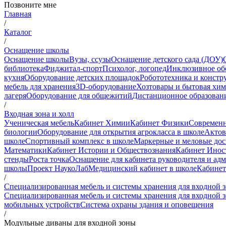
Позвоните мне
Главная
/
Каталог
/
Оснащение школы
Оснащение школы
Вузы, ссузы
Оснащение детского сада (ДОУ)
библиотека
Фиджитал-спорт
Психолог, логопед
Инклюзивное об
кухня
Оборудование детских площадок
Робототехника и констр
мебель для хранения
3D-оборудование
Хозтовары и бытовая хи
лагеря
Оборудование для общежитий
Дистанционное образован
/
Входная зона и холл
Ученическая мебель
Кабинет Химии
Кабинет Физики
Современн
биологии
Оборудование для открытия агрокласса в школе
Актов
школе
Спортивный комплекс в школе
Маркерные и меловые до
Математики
Кабинет Истории и Обществознания
Кабинет Инос
стенды
Роста точка
Оснащение для кабинета руководителя и ад
школы
Проект НаукоЛаб
Медицинский кабинет в школе
Кабинет
/
Специализированная мебель и системы хранения для входной 
Специализированная мебель и системы хранения для входной 
мобильных устройств
Система охраны здания и оповещения
/
Модульные диваны для входной зоны