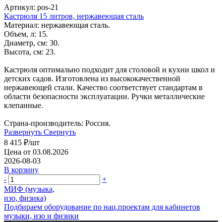
Артикул: pos-21
Кастрюля 15 литров, нержавеющая сталь
Материал: нержавеющая сталь.
Объем, л: 15.
Диаметр, см: 30.
Высота, см: 23.
Кастрюля оптимально подходит для столовой и кухни школ и
детских садов. Изготовлена из высококачественной
нержавеющей стали. Качество соответствует стандартам в
области безопасности эксплуатации. Ручки металлические
клепанные.
Страна-производитель: Россия.
Развернуть
Свернуть
8 415
₽
/шт
Цена от 03.08.2026
2026-08-03
В корзину
-
+
МИФ (музыка,
изо, физика)
Подбираем оборудование по нац.проектам для кабинетов
музыки, изо и физики