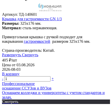
Артикул: ТД-140601
Крышка для гастроемкости GN 1/3
Размеры:
325х176 мм.
Материал:
сталь нержавеющая.
Прямоугольная крышка с ручкой подходит для
накрывания
гастроемкостей
размером 325х176 мм.
Страна-производитель: Китай.
Развернуть
Свернуть
405
₽
/шт
Цена от 03.08.2026
2026-08-03
В корзину
-
+
Профессиональное
оснащение CСУЗов и ВУЗов
Оснащаем колледжи и университеты с учетом стандартов и
задач.
Смотреть