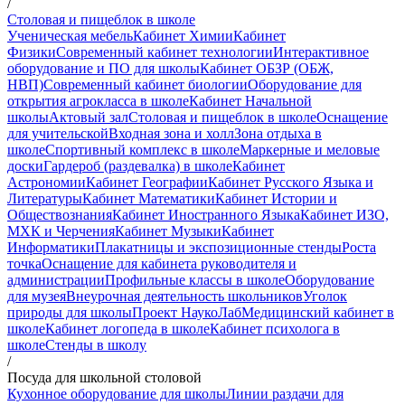
/
Столовая и пищеблок в школе
Ученическая мебель
Кабинет Химии
Кабинет
Физики
Современный кабинет технологии
Интерактивное
оборудование и ПО для школы
Кабинет ОБЗР (ОБЖ,
НВП)
Современный кабинет биологии
Оборудование для
открытия агрокласса в школе
Кабинет Начальной
школы
Актовый зал
Столовая и пищеблок в школе
Оснащение
для учительской
Входная зона и холл
Зона отдыха в
школе
Спортивный комплекс в школе
Маркерные и меловые
доски
Гардероб (раздевалка) в школе
Кабинет
Астрономии
Кабинет Географии
Кабинет Русского Языка и
Литературы
Кабинет Математики
Кабинет Истории и
Обществознания
Кабинет Иностранного Языка
Кабинет ИЗО,
МХК и Черчения
Кабинет Музыки
Кабинет
Информатики
Плакатницы и экспозиционные стенды
Роста
точка
Оснащение для кабинета руководителя и
администрации
Профильные классы в школе
Оборудование
для музея
Внеурочная деятельность школьников
Уголок
природы для школы
Проект НаукоЛаб
Медицинский кабинет в
школе
Кабинет логопеда в школе
Кабинет психолога в
школе
Стенды в школу
/
Посуда для школьной столовой
Кухонное оборудование для школы
Линии раздачи для