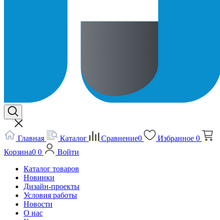
Главная
Каталог
Сравнение
0
Избранное
0
Корзина
0
0
Войти
Каталог товаров
Новинки
Дизайн-проекты
Условия работы
Новости
О нас