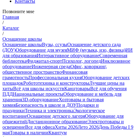
Контакты
Позвоните мне
Главная
/
Каталог
/
Оснащение школы
Оснащение школы
Вузы, ссузы
Оснащение детского сада
(ДОУ)
Оборудование для музея
МИФ (музыка, изо, физика)
ИИ
для образования
Интерактивное оборудование
Современная
библиотека
Фиджитал-спорт
Психолог, логопед
Инклюзивное
оборудование
Инженерная среда
Офис, коворкинг,
общественное пространство
Финансовая
грамотность
Профессиональная кухня
Оборудование детских
площадок
Робототехника и конструкторы
Лучшие цены на
хиты
Всё для школы искусств
Канцтовары
Всё для обучения
ПДД
Национальные проекты
Оборудование и мебель для
хранения
3D-оборудование
Хозтовары и бытовая
химия
Безопасность в школе и ДОУ
Подарки и
праздники
Техника и электроника
Экологическое
воспитание
Оснащение детского лагеря
Оборудование для
общежитий
Дистанционное образование
Электротовары и
освещение
Все для офиса
Хиты 2026
Лето 2026
День Победы I 9
мая
Товары в наличии
Квантум