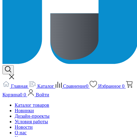
Главная
Каталог
Сравнение
0
Избранное
0
Корзина
0
0
Войти
Каталог товаров
Новинки
Дизайн-проекты
Условия работы
Новости
О нас