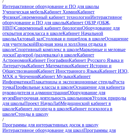
/
Интерактивное оборудование и ПО для школы
Ученическая мебель
Кабинет Химии
Кабинет
Физики
Современный кабинет технологии
Интерактивное
оборудование и ПО для школы
Кабинет ОБЗР (ОБЖ,
НВП)
Современный кабинет биологии
Оборудование для
открытия агрокласса в школе
Кабинет Начальной
школы
Актовый зал
Столовая и пищеблок в школе
Оснащение
для учительской
Входная зона и холл
Зона отдыха в
школе
Спортивный комплекс в школе
Маркерные и меловые
доски
Гардероб (раздевалка) в школе
Кабинет
Астрономии
Кабинет Географии
Кабинет Русского Языка и
Литературы
Кабинет Математики
Кабинет Истории и
Обществознания
Кабинет Иностранного Языка
Кабинет ИЗО,
МХК и Черчения
Кабинет Музыки
Кабинет
Информатики
Плакатницы и экспозиционные стенды
Роста
точка
Профильные классы в школе
Оснащение для кабинета
руководителя и администрации
Оборудование для
музея
Внеурочная деятельность школьников
Уголок природы
для школы
Проект НаукоЛаб
Медицинский кабинет в
школе
Кабинет логопеда в школе
Кабинет психолога в
школе
Стенды в школу
/
Программы для интерактивных досок в школу
Интерактивное оборудование для школ
Программы для