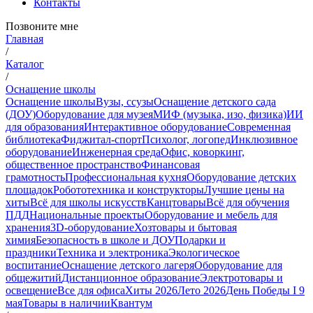
Контакты
Позвоните мне
Главная
/
Каталог
/
Оснащение школы
Оснащение школы
Вузы, ссузы
Оснащение детского сада
(ДОУ)
Оборудование для музея
МИФ (музыка, изо, физика)
ИИ
для образования
Интерактивное оборудование
Современная
библиотека
Фиджитал-спорт
Психолог, логопед
Инклюзивное
оборудование
Инженерная среда
Офис, коворкинг,
общественное пространство
Финансовая
грамотность
Профессиональная кухня
Оборудование детских
площадок
Робототехника и конструкторы
Лучшие цены на
хиты
Всё для школы искусств
Канцтовары
Всё для обучения
ПДД
Национальные проекты
Оборудование и мебель для
хранения
3D-оборудование
Хозтовары и бытовая
химия
Безопасность в школе и ДОУ
Подарки и
праздники
Техника и электроника
Экологическое
воспитание
Оснащение детского лагеря
Оборудование для
общежитий
Дистанционное образование
Электротовары и
освещение
Все для офиса
Хиты 2026
Лето 2026
День Победы I 9
мая
Товары в наличии
Квантум