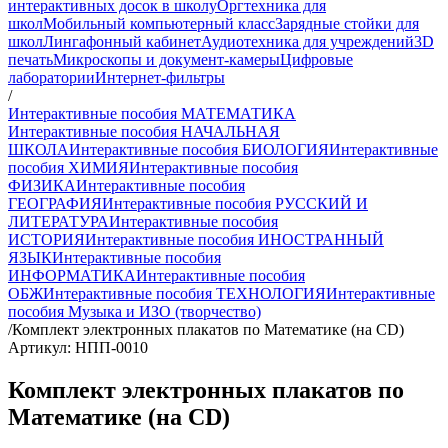
интерактивных досок в школу
Оргтехника для
школ
Мобильный компьютерный класс
Зарядные стойки для
школ
Лингафонный кабинет
Аудиотехника для учреждений
3D
печать
Микроскопы и документ-камеры
Цифровые
лаборатории
Интернет-фильтры
/
Интерактивные пособия МАТЕМАТИКА
Интерактивные пособия НАЧАЛЬНАЯ
ШКОЛА
Интерактивные пособия БИОЛОГИЯ
Интерактивные
пособия ХИМИЯ
Интерактивные пособия
ФИЗИКА
Интерактивные пособия
ГЕОГРАФИЯ
Интерактивные пособия РУССКИЙ И
ЛИТЕРАТУРА
Интерактивные пособия
ИСТОРИЯ
Интерактивные пособия ИНОСТРАННЫЙ
ЯЗЫК
Интерактивные пособия
ИНФОРМАТИКА
Интерактивные пособия
ОБЖ
Интерактивные пособия ТЕХНОЛОГИЯ
Интерактивные
пособия Музыка и ИЗО (творчество)
/
Комплект электронных плакатов по Математике (на CD)
Артикул: НПП-0010
Комплект электронных плакатов по
Математике (на CD)