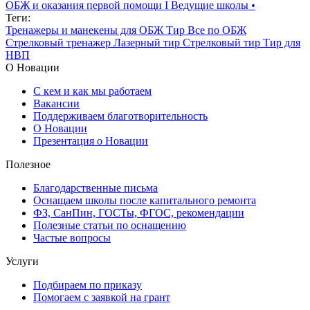
ОБЖ и оказания первой помощи I Ведущие школы
•
Теги:
Тренажеры и манекены для ОБЖ
Тир
Все по ОБЖ
Стрелковый тренажер
Лазерный тир
Стрелковый тир
Тир для
НВП
О Новации
С кем и как мы работаем
Вакансии
Поддерживаем благотворительность
О Новации
Презентация о Новации
Полезное
Благодарственные письма
Оснащаем школы после капитального ремонта
ФЗ, СанПин, ГОСТы, ФГОС, рекомендации
Полезные статьи по оснащению
Частые вопросы
Услуги
Подбираем по приказу
Помогаем с заявкой на грант