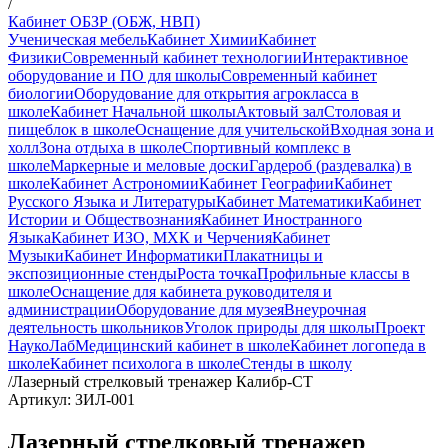
/
Кабинет ОБЗР (ОБЖ, НВП)
Ученическая мебель
Кабинет Химии
Кабинет
Физики
Современный кабинет технологии
Интерактивное
оборудование и ПО для школы
Современный кабинет
биологии
Оборудование для открытия агрокласса в
школе
Кабинет Начальной школы
Актовый зал
Столовая и
пищеблок в школе
Оснащение для учительской
Входная зона и
холл
Зона отдыха в школе
Спортивный комплекс в
школе
Маркерные и меловые доски
Гардероб (раздевалка) в
школе
Кабинет Астрономии
Кабинет Географии
Кабинет
Русского Языка и Литературы
Кабинет Математики
Кабинет
Истории и Обществознания
Кабинет Иностранного
Языка
Кабинет ИЗО, МХК и Черчения
Кабинет
Музыки
Кабинет Информатики
Плакатницы и
экспозиционные стенды
Роста точка
Профильные классы в
школе
Оснащение для кабинета руководителя и
администрации
Оборудование для музея
Внеурочная
деятельность школьников
Уголок природы для школы
Проект
НаукоЛаб
Медицинский кабинет в школе
Кабинет логопеда в
школе
Кабинет психолога в школе
Стенды в школу
/
Лазерный стрелковый тренажер Калибр-СТ
Артикул: ЗИЛ-001
Лазерный стрелковый тренажер