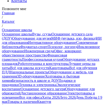
Контакты
Позвоните мне
Главная
/
Каталог
/
Оснащение школы
Оснащение школы
Вузы, ссузы
Оснащение детского сада
(ДОУ)
Оборудование для музея
МИФ (музыка, изо, физика)
ИИ
для образования
Интерактивное оборудование
Современная
библиотека
Фиджитал-спорт
Психолог, логопед
Инклюзивное
оборудование
Инженерная среда
Офис, коворкинг,
общественное пространство
Финансовая
грамотность
Профессиональная кухня
Оборудование детских
площадок
Робототехника и конструкторы
Лучшие цены на
хиты
Всё для школы искусств
Канцтовары
Всё для обучения
ПДД
Национальные проекты
Оборудование и мебель для
хранения
3D-оборудование
Хозтовары и бытовая
химия
Безопасность в школе и ДОУ
Подарки и
праздники
Техника и электроника
Экологическое
воспитание
Оснащение детского лагеря
Оборудование для
общежитий
Дистанционное образование
Электротовары и
освещение
Все для офиса
Хиты 2026
Лето 2026
День Победы I 9
мая
Товары в наличии
Квантум