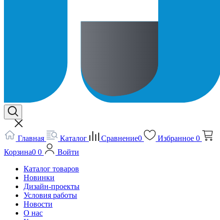
Главная
Каталог
Сравнение
0
Избранное
0
Корзина
0
0
Войти
Каталог товаров
Новинки
Дизайн-проекты
Условия работы
Новости
О нас