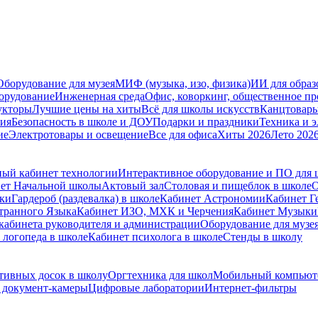
Оборудование для музея
МИФ (музыка, изо, физика)
ИИ для образ
орудование
Инженерная среда
Офис, коворкинг, общественное пр
укторы
Лучшие цены на хиты
Всё для школы искусств
Канцтовар
мия
Безопасность в школе и ДОУ
Подарки и праздники
Техника и 
ие
Электротовары и освещение
Все для офиса
Хиты 2026
Лето 202
ый кабинет технологии
Интерактивное оборудование и ПО для
ет Начальной школы
Актовый зал
Столовая и пищеблок в школе
О
ски
Гардероб (раздевалка) в школе
Кабинет Астрономии
Кабинет Г
транного Языка
Кабинет ИЗО, МХК и Черчения
Кабинет Музыки
кабинета руководителя и администрации
Оборудование для музе
 логопеда в школе
Кабинет психолога в школе
Стенды в школу
тивных досок в школу
Оргтехника для школ
Мобильный компьют
 документ-камеры
Цифровые лаборатории
Интернет-фильтры