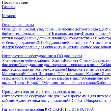
Позвоните мне
Главная
/
Каталог
/
Оснащение школы
Оснащение школы
Вузы, ссузы
Оснащение детского сада (ДОУ)
библиотека
Фиджитал-спорт
Психолог, логопед
Инклюзивное об
кухня
Оборудование детских площадок
Робототехника и констр
мебель для хранения
3D-оборудование
Хозтовары и бытовая хи
лагеря
Оборудование для общежитий
Дистанционное образован
/
Интерактивное оборудование и ПО для школы
Ученическая мебель
Кабинет Химии
Кабинет Физики
Современн
биологии
Оборудование для открытия агрокласса в школе
Кабин
школе
Спортивный комплекс в школе
Маркерные и меловые до
Математики
Кабинет Истории и Обществознания
Кабинет Инос
стенды
Роста точка
Профильные классы в школе
Оснащение для 
школы
Проект НаукоЛаб
Медицинский кабинет в школе
Кабинет
/
Программы для интерактивных досок в школу
Интерактивное оборудование для школ
Программы для интерак
кабинет
Аудиотехника для учреждений
3D печать
Микроскопы и
/
Интерактивные пособия РУССКИЙ И ЛИТЕРАТУРА