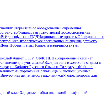
ования
Интерактивное оборудование
Современная
остранство
Финансовая грамотность
Профессиональная
ы
Всё для обучения ПДД
Национальные проекты
Оборудование и
электроника
Экологическое воспитание
Оснащение детского
6
День Победы I 9 мая
Товары в наличии
Квантум
 школы
Кабинет ОБЗР (ОБЖ, НВП)
Современный кабинет
снащение для учительской
Входная зона и холл
Зона отдыха в
еографии
Кабинет Русского Языка и Литературы
Кабинет
Кабинет Информатики
Плакатницы и экспозиционные
я
Внеурочная деятельность школьников
Уголок природы для
ерный класс
Зарядные стойки для школ
Лингафонный