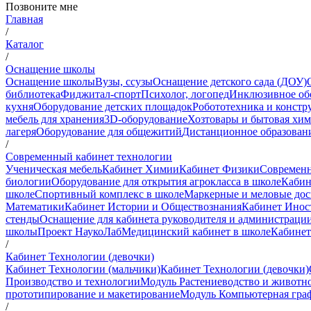
Позвоните мне
Главная
/
Каталог
/
Оснащение школы
Оснащение школы
Вузы, ссузы
Оснащение детского сада (ДОУ)
библиотека
Фиджитал-спорт
Психолог, логопед
Инклюзивное об
кухня
Оборудование детских площадок
Робототехника и констр
мебель для хранения
3D-оборудование
Хозтовары и бытовая хи
лагеря
Оборудование для общежитий
Дистанционное образован
/
Современный кабинет технологии
Ученическая мебель
Кабинет Химии
Кабинет Физики
Современн
биологии
Оборудование для открытия агрокласса в школе
Кабин
школе
Спортивный комплекс в школе
Маркерные и меловые до
Математики
Кабинет Истории и Обществознания
Кабинет Инос
стенды
Оснащение для кабинета руководителя и администраци
школы
Проект НаукоЛаб
Медицинский кабинет в школе
Кабинет
/
Кабинет Технологии (девочки)
Кабинет Технологии (мальчики)
Кабинет Технологии (девочки)
Производство и технологии
Модуль Растениеводство и животн
прототипирование и макетирование
Модуль Компьютерная граф
/