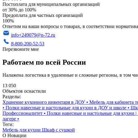
Постоплата для муниципальных организаций
от 30% до 100%
Предоплата для частных организаций
100%
Ответим на ваши вопросы о товарах, в соответствии норматива
info+249079@n-72.ru
8-800-200-52-53
Перезвоните мне
Работаем по всей России
Налажена логистика в удаленные и сложные регионы, в том чи
13 050
Объектов оснастили
Разделы:
Хранение кухонного инвентаря в ДОУ
•
Мебель для кабинета т
•
Полки навесные и настольные для кухни в ДОУ и школе
•
Шка
Профессионалитет
•
Полки навесные и настольные для кухни |
лагере
•
Теги:
Мебель для кухни
Шкаф с сушкой
О Новации