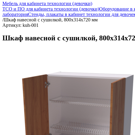
Мебель для кабинета технологии (девочки)
ТСО и ПО для кабинета технологии (девочки)
Оборудование в 
лаборатория
Стенды, плакаты в кабинет технологии для девоче
/
Шкаф навесной с сушилкой, 800х314х720 мм
Артикул: kuh-001
Шкаф навесной с сушилкой, 800х314х7