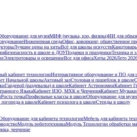
Оборудование для музея
МИФ (музыка, изо, физика)
ИИ для образ
орудование
Инженерная среда
Офис, коворкинг, общественное пр
укторы
Лучшие цены на хиты
Всё для школы искусств
Канцтовар
мия
Безопасность в школе и ДОУ
Подарки и праздники
Техника и 
ие
Электротовары и освещение
Все для офиса
Хиты 2026
Лето 202
ый кабинет технологии
Интерактивное оборудование и ПО для
ет Начальной школы
Актовый зал
Столовая и пищеблок в школе
О
ски
Гардероб (раздевалка) в школе
Кабинет Астрономии
Кабинет Г
транного Языка
Кабинет ИЗО, МХК и Черчения
Кабинет Музыки
и
Роста точка
Профильные классы в школе
Оборудование для музе
 логопеда в школе
Кабинет психолога в школе
Стенды в школу
Оборудование для кабинета технологии
Мебель для кабинета тех
оводство
Модуль робототехника
Модуль Технологии обработки м
ика, черчение