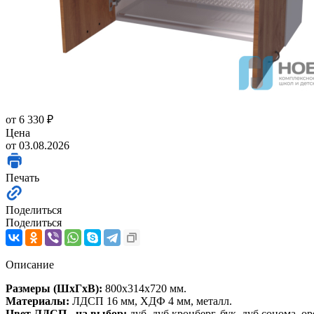
от
6 330 ₽
Цена
от 03.08.2026
Печать
Поделиться
Поделиться
Описание
Размеры (ШхГхВ):
800х314х720 мм.
Материалы:
ЛДСП 16 мм, ХДФ 4 мм, металл.
Цвет ЛДСП - на выбор:
дуб, дуб кронберг, бук, дуб сонома, о