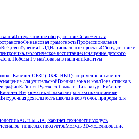
ования
Интерактивное оборудование
Современная
остранство
Финансовая грамотность
Профессиональная
ы
Всё для обучения ПДД
Национальные проекты
Оборудование и
электроника
Экологическое воспитание
Оснащение детского
6
День Победы I 9 мая
Товары в наличии
Квантум
 школы
Кабинет ОБЗР (ОБЖ, НВП)
Современный кабинет
снащение для учительской
Входная зона и холл
Зона отдыха в
еографии
Кабинет Русского Языка и Литературы
Кабинет
Кабинет Информатики
Плакатницы и экспозиционные
я
Внеурочная деятельность школьников
Уголок природы для
нологии
БАС и БПЛА | кабинет технологии
Модуль
атериалов, пищевых продуктов
Модуль 3D-моделирование,