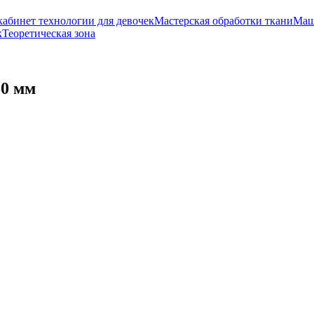
кабинет технологии для девочек
Мастерская обработки ткани
Маш
к
Теоретическая зона
20 мм