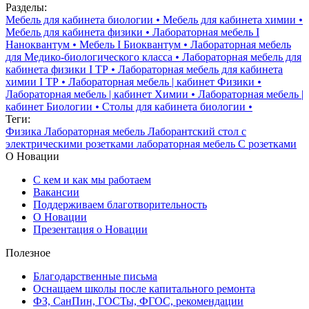
Разделы:
Мебель для кабинета биологии
•
Мебель для кабинета химии
•
Мебель для кабинета физики
•
Лабораторная мебель I
Наноквантум
•
Мебель I Биоквантум
•
Лабораторная мебель
для Медико-биологического класса
•
Лабораторная мебель для
кабинета физики I ТР
•
Лабораторная мебель для кабинета
химии I ТР
•
Лабораторная мебель | кабинет Физики
•
Лабораторная мебель | кабинет Химии
•
Лабораторная мебель |
кабинет Биологии
•
Столы для кабинета биологии
•
Теги:
Физика
Лабораторная мебель
Лаборантский стол
с
электрическими розетками
лабораторная мебель
С розетками
О Новации
С кем и как мы работаем
Вакансии
Поддерживаем благотворительность
О Новации
Презентация о Новации
Полезное
Благодарственные письма
Оснащаем школы после капитального ремонта
ФЗ, СанПин, ГОСТы, ФГОС, рекомендации