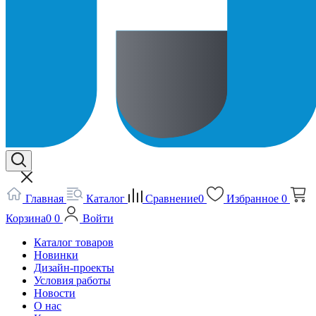
Главная
Каталог
Сравнение
0
Избранное
0
Корзина
0
0
Войти
Каталог товаров
Новинки
Дизайн-проекты
Условия работы
Новости
О нас