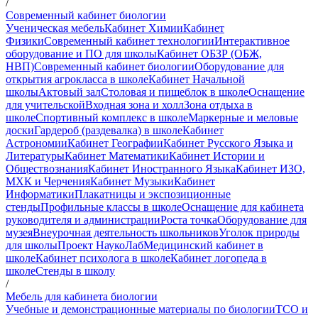
/
Современный кабинет биологии
Ученическая мебель
Кабинет Химии
Кабинет
Физики
Современный кабинет технологии
Интерактивное
оборудование и ПО для школы
Кабинет ОБЗР (ОБЖ,
НВП)
Современный кабинет биологии
Оборудование для
открытия агрокласса в школе
Кабинет Начальной
школы
Актовый зал
Столовая и пищеблок в школе
Оснащение
для учительской
Входная зона и холл
Зона отдыха в
школе
Спортивный комплекс в школе
Маркерные и меловые
доски
Гардероб (раздевалка) в школе
Кабинет
Астрономии
Кабинет Географии
Кабинет Русского Языка и
Литературы
Кабинет Математики
Кабинет Истории и
Обществознания
Кабинет Иностранного Языка
Кабинет ИЗО,
МХК и Черчения
Кабинет Музыки
Кабинет
Информатики
Плакатницы и экспозиционные
стенды
Профильные классы в школе
Оснащение для кабинета
руководителя и администрации
Роста точка
Оборудование для
музея
Внеурочная деятельность школьников
Уголок природы
для школы
Проект НаукоЛаб
Медицинский кабинет в
школе
Кабинет психолога в школе
Кабинет логопеда в
школе
Стенды в школу
/
Мебель для кабинета биологии
Учебные и демонстрационные материалы по биологии
ТСО и