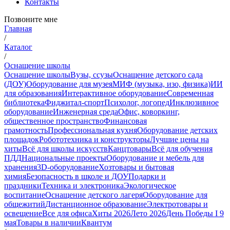
Контакты
Позвоните мне
Главная
/
Каталог
/
Оснащение школы
Оснащение школы
Вузы, ссузы
Оснащение детского сада
(ДОУ)
Оборудование для музея
МИФ (музыка, изо, физика)
ИИ
для образования
Интерактивное оборудование
Современная
библиотека
Фиджитал-спорт
Психолог, логопед
Инклюзивное
оборудование
Инженерная среда
Офис, коворкинг,
общественное пространство
Финансовая
грамотность
Профессиональная кухня
Оборудование детских
площадок
Робототехника и конструкторы
Лучшие цены на
хиты
Всё для школы искусств
Канцтовары
Всё для обучения
ПДД
Национальные проекты
Оборудование и мебель для
хранения
3D-оборудование
Хозтовары и бытовая
химия
Безопасность в школе и ДОУ
Подарки и
праздники
Техника и электроника
Экологическое
воспитание
Оснащение детского лагеря
Оборудование для
общежитий
Дистанционное образование
Электротовары и
освещение
Все для офиса
Хиты 2026
Лето 2026
День Победы I 9
мая
Товары в наличии
Квантум