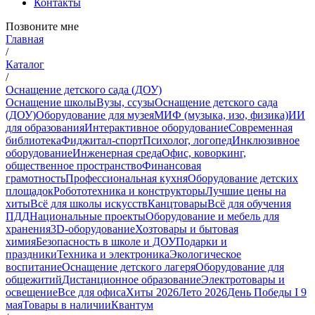
Контакты
Позвоните мне
Главная
/
Каталог
/
Оснащение детского сада (ДОУ)
Оснащение школы
Вузы, ссузы
Оснащение детского сада
(ДОУ)
Оборудование для музея
МИФ (музыка, изо, физика)
ИИ
для образования
Интерактивное оборудование
Современная
библиотека
Фиджитал-спорт
Психолог, логопед
Инклюзивное
оборудование
Инженерная среда
Офис, коворкинг,
общественное пространство
Финансовая
грамотность
Профессиональная кухня
Оборудование детских
площадок
Робототехника и конструкторы
Лучшие цены на
хиты
Всё для школы искусств
Канцтовары
Всё для обучения
ПДД
Национальные проекты
Оборудование и мебель для
хранения
3D-оборудование
Хозтовары и бытовая
химия
Безопасность в школе и ДОУ
Подарки и
праздники
Техника и электроника
Экологическое
воспитание
Оснащение детского лагеря
Оборудование для
общежитий
Дистанционное образование
Электротовары и
освещение
Все для офиса
Хиты 2026
Лето 2026
День Победы I 9
мая
Товары в наличии
Квантум