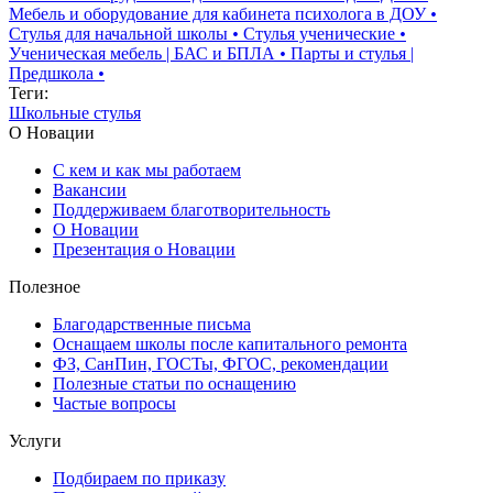
Мебель и оборудование для кабинета психолога в ДОУ
•
Стулья для начальной школы
•
Стулья ученические
•
Ученическая мебель | БАС и БПЛА
•
Парты и стулья |
Предшкола
•
Теги:
Школьные стулья
О Новации
С кем и как мы работаем
Вакансии
Поддерживаем благотворительность
О Новации
Презентация о Новации
Полезное
Благодарственные письма
Оснащаем школы после капитального ремонта
ФЗ, СанПин, ГОСТы, ФГОС, рекомендации
Полезные статьи по оснащению
Частые вопросы
Услуги
Подбираем по приказу