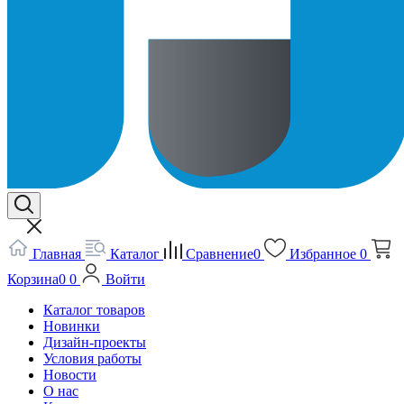
Главная
Каталог
Сравнение
0
Избранное
0
Корзина
0
0
Войти
Каталог товаров
Новинки
Дизайн-проекты
Условия работы
Новости
О нас