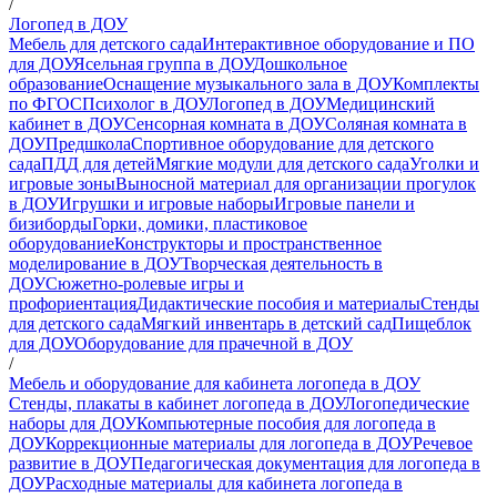
/
Логопед в ДОУ
Мебель для детского сада
Интерактивное оборудование и ПО
для ДОУ
Ясельная группа в ДОУ
Дошкольное
образование
Оснащение музыкального зала в ДОУ
Комплекты
по ФГОС
Психолог в ДОУ
Логопед в ДОУ
Медицинский
кабинет в ДОУ
Сенсорная комната в ДОУ
Соляная комната в
ДОУ
Предшкола
Спортивное оборудование для детского
сада
ПДД для детей
Мягкие модули для детского сада
Уголки и
игровые зоны
Выносной материал для организации прогулок
в ДОУ
Игрушки и игровые наборы
Игровые панели и
бизиборды
Горки, домики, пластиковое
оборудование
Конструкторы и пространственное
моделирование в ДОУ
Творческая деятельность в
ДОУ
Сюжетно-ролевые игры и
профориентация
Дидактические пособия и материалы
Стенды
для детского сада
Мягкий инвентарь в детский сад
Пищеблок
для ДОУ
Оборудование для прачечной в ДОУ
/
Мебель и оборудование для кабинета логопеда в ДОУ
Стенды, плакаты в кабинет логопеда в ДОУ
Логопедические
наборы для ДОУ
Компьютерные пособия для логопеда в
ДОУ
Коррекционные материалы для логопеда в ДОУ
Речевое
развитие в ДОУ
Педагогическая документация для логопеда в
ДОУ
Расходные материалы для кабинета логопеда в