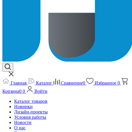
Главная
Каталог
Сравнение
0
Избранное
0
Корзина
0
0
Войти
Каталог товаров
Новинки
Дизайн-проекты
Условия работы
Новости
О нас