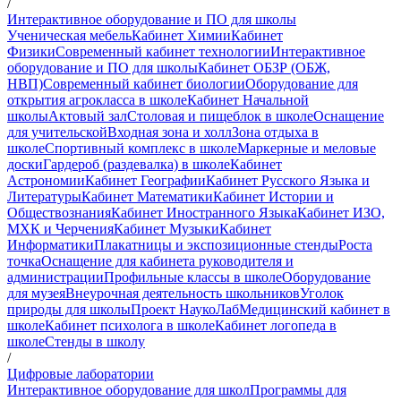
/
Интерактивное оборудование и ПО для школы
Ученическая мебель
Кабинет Химии
Кабинет
Физики
Современный кабинет технологии
Интерактивное
оборудование и ПО для школы
Кабинет ОБЗР (ОБЖ,
НВП)
Современный кабинет биологии
Оборудование для
открытия агрокласса в школе
Кабинет Начальной
школы
Актовый зал
Столовая и пищеблок в школе
Оснащение
для учительской
Входная зона и холл
Зона отдыха в
школе
Спортивный комплекс в школе
Маркерные и меловые
доски
Гардероб (раздевалка) в школе
Кабинет
Астрономии
Кабинет Географии
Кабинет Русского Языка и
Литературы
Кабинет Математики
Кабинет Истории и
Обществознания
Кабинет Иностранного Языка
Кабинет ИЗО,
МХК и Черчения
Кабинет Музыки
Кабинет
Информатики
Плакатницы и экспозиционные стенды
Роста
точка
Оснащение для кабинета руководителя и
администрации
Профильные классы в школе
Оборудование
для музея
Внеурочная деятельность школьников
Уголок
природы для школы
Проект НаукоЛаб
Медицинский кабинет в
школе
Кабинет психолога в школе
Кабинет логопеда в
школе
Стенды в школу
/
Цифровые лаборатории
Интерактивное оборудование для школ
Программы для