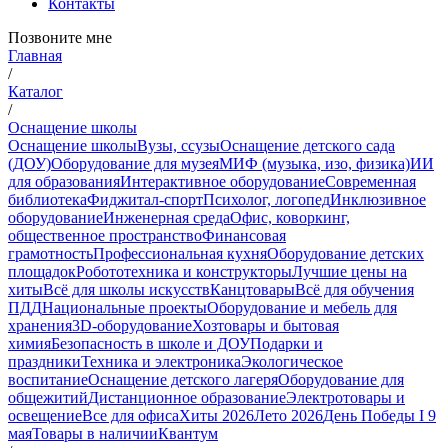
Контакты
Позвоните мне
Главная
/
Каталог
/
Оснащение школы
Оснащение школы
Вузы, ссузы
Оснащение детского сада
(ДОУ)
Оборудование для музея
МИФ (музыка, изо, физика)
ИИ
для образования
Интерактивное оборудование
Современная
библиотека
Фиджитал-спорт
Психолог, логопед
Инклюзивное
оборудование
Инженерная среда
Офис, коворкинг,
общественное пространство
Финансовая
грамотность
Профессиональная кухня
Оборудование детских
площадок
Робототехника и конструкторы
Лучшие цены на
хиты
Всё для школы искусств
Канцтовары
Всё для обучения
ПДД
Национальные проекты
Оборудование и мебель для
хранения
3D-оборудование
Хозтовары и бытовая
химия
Безопасность в школе и ДОУ
Подарки и
праздники
Техника и электроника
Экологическое
воспитание
Оснащение детского лагеря
Оборудование для
общежитий
Дистанционное образование
Электротовары и
освещение
Все для офиса
Хиты 2026
Лето 2026
День Победы I 9
мая
Товары в наличии
Квантум