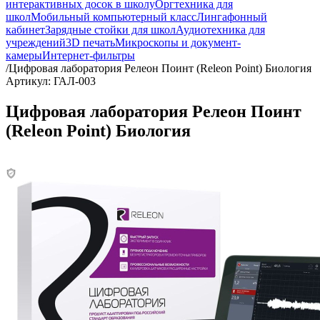
интерактивных досок в школу
Оргтехника для
школ
Мобильный компьютерный класс
Лингафонный
кабинет
Зарядные стойки для школ
Аудиотехника для
учреждений
3D печать
Микроскопы и документ-
камеры
Интернет-фильтры
/
Цифровая лаборатория Релеон Поинт (Releon Point) Биология
Артикул: ГАЛ-003
Цифровая лаборатория Релеон Поинт
(Releon Point) Биология