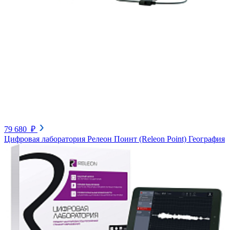
79 680 ₽
Цифровая лаборатория Релеон Поинт (Releon Point) География