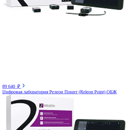
89 640 ₽
Цифровая лаборатория Релеон Поинт (Releon Point) ОБЖ