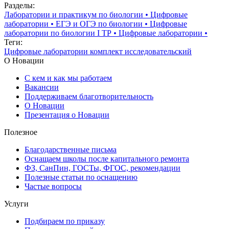
Разделы:
Лаборатории и практикум по биологии
•
Цифровые
лаборатории
•
ЕГЭ и ОГЭ по биологии
•
Цифровые
лаборатории по биологии I ТР
•
Цифровые лаборатории
•
Теги:
Цифровые лаборатории
комплект исследовательский
О Новации
С кем и как мы работаем
Вакансии
Поддерживаем благотворительность
О Новации
Презентация о Новации
Полезное
Благодарственные письма
Оснащаем школы после капитального ремонта
ФЗ, СанПин, ГОСТы, ФГОС, рекомендации
Полезные статьи по оснащению
Частые вопросы
Услуги
Подбираем по приказу