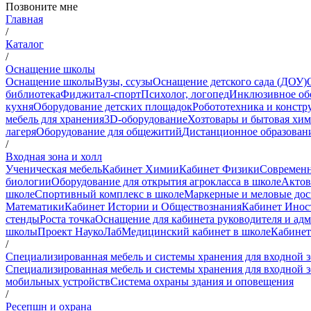
Позвоните мне
Главная
/
Каталог
/
Оснащение школы
Оснащение школы
Вузы, ссузы
Оснащение детского сада (ДОУ)
библиотека
Фиджитал-спорт
Психолог, логопед
Инклюзивное об
кухня
Оборудование детских площадок
Робототехника и констр
мебель для хранения
3D-оборудование
Хозтовары и бытовая хи
лагеря
Оборудование для общежитий
Дистанционное образован
/
Входная зона и холл
Ученическая мебель
Кабинет Химии
Кабинет Физики
Современн
биологии
Оборудование для открытия агрокласса в школе
Актов
школе
Спортивный комплекс в школе
Маркерные и меловые до
Математики
Кабинет Истории и Обществознания
Кабинет Инос
стенды
Роста точка
Оснащение для кабинета руководителя и ад
школы
Проект НаукоЛаб
Медицинский кабинет в школе
Кабинет
/
Специализированная мебель и системы хранения для входной 
Специализированная мебель и системы хранения для входной 
мобильных устройств
Система охраны здания и оповещения
/
Ресепшн и охрана