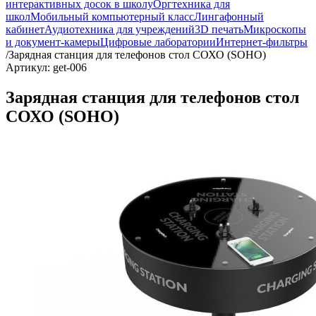
интерактивных досок в школу
Оргтехника для
школ
Мобильный компьютерный класс
Лингафонный
кабинет
Аудиотехника для учреждений
3D печать
Микроскопы
и документ-камеры
Цифровые лаборатории
Интернет-фильтры
/
Зарядная станция для телефонов стол СОХО (SOHO)
Артикул: get-006
Зарядная станция для телефонов стол
СОХО (SOHO)