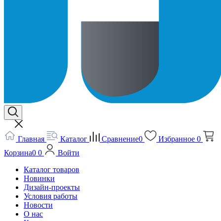
Главная
Каталог
Сравнение
0
Избранное
0
Корзина
0
0
Войти
Каталог товаров
Новинки
Дизайн-проекты
Условия работы
Новости
О нас