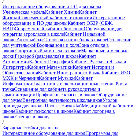
/
Интерактивное оборудование и ПО для школы
Ученическая мебель
Кабинет Химии
Кабинет
Физики
Современный кабинет технологии
Интерактивное
оборудование и ПО для школы
Кабинет ОБЗР (ОБЖ,
НВП)
Современный кабинет биологии
Оборудование для
открытия агрокласса в школе
Кабинет Начальной
школы
Актовый зал
Столовая и пищеблок в школе
Оснащение
для учительской
Входная зона и холл
Зона отдыха в
школе
Спортивный комплекс в школе
Маркерные и меловые
доски
Гардероб (раздевалка) в школе
Кабинет
Астрономии
Кабинет Географии
Кабинет Русского Языка и
Литературы
Кабинет Математики
Кабинет Истории и
Обществознания
Кабинет Иностранного Языка
Кабинет ИЗО,
МХК и Черчения
Кабинет Музыки
Кабинет
Информатики
Плакатницы и экспозиционные стенды
Роста
точка
Оснащение для кабинета руководителя и
администрации
Профильные классы в школе
Оборудование
для музея
Внеурочная деятельность школьников
Уголок
природы для школы
Проект НаукоЛаб
Медицинский кабинет в
школе
Кабинет психолога в школе
Кабинет логопеда в
школе
Стенды в школу
/
Зарядные стойки для школ
Интерактивное оборудование для школ
Программы для