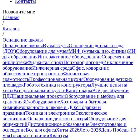
Контакты
Позвоните мне
Главная
/
Каталог
/
Оснащение школы
Оснащение школы
Вузы, ссузы
Оснащение детского сада
(ДОУ)
Оборудование для музея
МИФ (музыка, изо, физика)
ИИ
для образования
Интерактивное оборудование
Современная
библиотека
Фиджитал-спорт
Психолог, логопед
Инклюзивное
оборудование
Инженерная среда
Офис, коворкинг,
общественное пространство
Финансовая
грамотность
Профессиональная кухня
Оборудование детских
площадок
Робототехника и конструкторы
Лучшие цены на
хиты
Всё для школы искусств
Канцтовары
Всё для обучения
ПДД
Национальные проекты
Оборудование и мебель для
хранения
3D-оборудование
Хозтовары и бытовая
химия
Безопасность в школе и ДОУ
Подарки и
праздники
Техника и электроника
Экологическое
воспитание
Оснащение детского лагеря
Оборудование для
общежитий
Дистанционное образование
Электротовары и
освещение
Все для офиса
Хиты 2026
Лето 2026
День Победы I 9
мая
Товары в наличии
Квантум