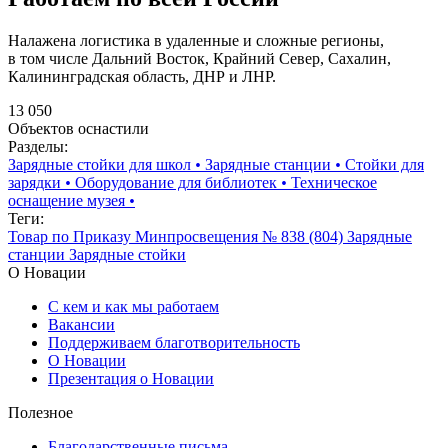
Налажена логистика в удаленные и сложные регионы,
в том числе Дальний Восток, Крайний Север, Сахалин,
Калининградская область, ДНР и ЛНР.
13 050
Объектов оснастили
Разделы:
Зарядные стойки для школ
•
Зарядные станции
•
Стойки для
зарядки
•
Оборудование для библиотек
•
Техническое
оснащение музея
•
Теги:
Товар по Приказу Минпросвещения № 838 (804)
Зарядные
станции
Зарядные стойки
О Новации
С кем и как мы работаем
Вакансии
Поддерживаем благотворительность
О Новации
Презентация о Новации
Полезное
Благодарственные письма