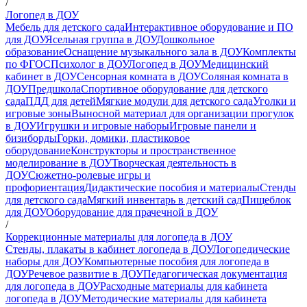
/
Логопед в ДОУ
Мебель для детского сада
Интерактивное оборудование и ПО
для ДОУ
Ясельная группа в ДОУ
Дошкольное
образование
Оснащение музыкального зала в ДОУ
Комплекты
по ФГОС
Психолог в ДОУ
Логопед в ДОУ
Медицинский
кабинет в ДОУ
Сенсорная комната в ДОУ
Соляная комната в
ДОУ
Предшкола
Спортивное оборудование для детского
сада
ПДД для детей
Мягкие модули для детского сада
Уголки и
игровые зоны
Выносной материал для организации прогулок
в ДОУ
Игрушки и игровые наборы
Игровые панели и
бизиборды
Горки, домики, пластиковое
оборудование
Конструкторы и пространственное
моделирование в ДОУ
Творческая деятельность в
ДОУ
Сюжетно-ролевые игры и
профориентация
Дидактические пособия и материалы
Стенды
для детского сада
Мягкий инвентарь в детский сад
Пищеблок
для ДОУ
Оборудование для прачечной в ДОУ
/
Коррекционные материалы для логопеда в ДОУ
Стенды, плакаты в кабинет логопеда в ДОУ
Логопедические
наборы для ДОУ
Компьютерные пособия для логопеда в
ДОУ
Речевое развитие в ДОУ
Педагогическая документация
для логопеда в ДОУ
Расходные материалы для кабинета
логопеда в ДОУ
Методические материалы для кабинета