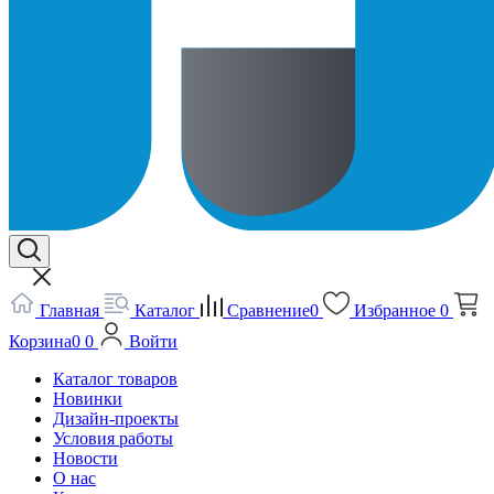
Главная
Каталог
Сравнение
0
Избранное
0
Корзина
0
0
Войти
Каталог товаров
Новинки
Дизайн-проекты
Условия работы
Новости
О нас