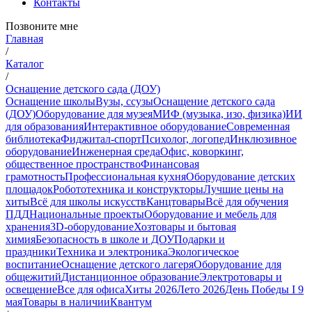
Контакты
Позвоните мне
Главная
/
Каталог
/
Оснащение детского сада (ДОУ)
Оснащение школы
Вузы, ссузы
Оснащение детского сада
(ДОУ)
Оборудование для музея
МИФ (музыка, изо, физика)
ИИ
для образования
Интерактивное оборудование
Современная
библиотека
Фиджитал-спорт
Психолог, логопед
Инклюзивное
оборудование
Инженерная среда
Офис, коворкинг,
общественное пространство
Финансовая
грамотность
Профессиональная кухня
Оборудование детских
площадок
Робототехника и конструкторы
Лучшие цены на
хиты
Всё для школы искусств
Канцтовары
Всё для обучения
ПДД
Национальные проекты
Оборудование и мебель для
хранения
3D-оборудование
Хозтовары и бытовая
химия
Безопасность в школе и ДОУ
Подарки и
праздники
Техника и электроника
Экологическое
воспитание
Оснащение детского лагеря
Оборудование для
общежитий
Дистанционное образование
Электротовары и
освещение
Все для офиса
Хиты 2026
Лето 2026
День Победы I 9
мая
Товары в наличии
Квантум