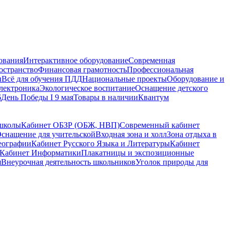
ования
Интерактивное оборудование
Современная
остранство
Финансовая грамотность
Профессиональная
ы
Всё для обучения ПДД
Национальные проекты
Оборудование и
электроника
Экологическое воспитание
Оснащение детского
6
День Победы I 9 мая
Товары в наличии
Квантум
 школы
Кабинет ОБЗР (ОБЖ, НВП)
Современный кабинет
снащение для учительской
Входная зона и холл
Зона отдыха в
еографии
Кабинет Русского Языка и Литературы
Кабинет
Кабинет Информатики
Плакатницы и экспозиционные
я
Внеурочная деятельность школьников
Уголок природы для