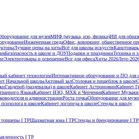
Оборудование для музея
МИФ (музыка, изо, физика)
ИИ для образ
орудование
Инженерная среда
Офис, коворкинг, общественное пр
укторы
Лучшие цены на хиты
Всё для школы искусств
Канцтовар
мия
Безопасность в школе и ДОУ
Подарки и праздники
Техника и 
ие
Электротовары и освещение
Все для офиса
Хиты 2026
Лето 202
ый кабинет технологии
Интерактивное оборудование и ПО для
ет Начальной школы
Актовый зал
Столовая и пищеблок в школе
О
ски
Гардероб (раздевалка) в школе
Кабинет Астрономии
Кабинет Г
транного Языка
Кабинет ИЗО, МХК и Черчения
Кабинет Музыки
уководителя и администрации
Роста точка
Оборудование для музе
 психолога в школе
Кабинет логопеда в школе
Стенды в школу
 торшеры I ТР
Шахматная зона I ТР
Стенды и брендирование I ТР
авленность I ТР