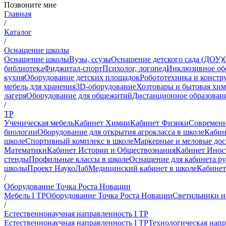
Позвоните мне
Главная
/
Каталог
/
Оснащение школы
Оснащение школы
Вузы, ссузы
Оснащение детского сада (ДОУ)
библиотека
Фиджитал-спорт
Психолог, логопед
Инклюзивное об
кухня
Оборудование детских площадок
Робототехника и констр
мебель для хранения
3D-оборудование
Хозтовары и бытовая хи
лагеря
Оборудование для общежитий
Дистанционное образован
/
ТР
Ученическая мебель
Кабинет Химии
Кабинет Физики
Современн
биологии
Оборудование для открытия агрокласса в школе
Кабин
школе
Спортивный комплекс в школе
Маркерные и меловые до
Математики
Кабинет Истории и Обществознания
Кабинет Инос
стенды
Профильные классы в школе
Оснащение для кабинета р
школы
Проект НаукоЛаб
Медицинский кабинет в школе
Кабинет
/
Оборудование Точка Роста Новации
Мебель I ТР
Оборудование Точка Роста Новации
Светильники и
/
Естественнонаучная направленность I ТР
Естественнонаучная направленность I ТР
Технологическая напр