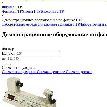
/
Физика I ТР
Физика I ТР
Химия I ТР
Биология I ТР
/
Демонстрационное оборудование по физике I ТР
Лабораторная мебель для кабинета физики I ТР
Лаборатории и п
Демонстрационное оборудование по физ
Фильтр
Цена от
до
Сначала популярные
Сначала популярные
Сначала дешевле
Сначала дороже