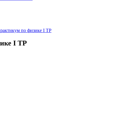
рактикум по физике I ТР
ике I ТР