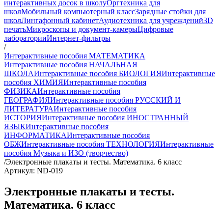
интерактивных досок в школу
Оргтехника для
школ
Мобильный компьютерный класс
Зарядные стойки для
школ
Лингафонный кабинет
Аудиотехника для учреждений
3D
печать
Микроскопы и документ-камеры
Цифровые
лаборатории
Интернет-фильтры
/
Интерактивные пособия МАТЕМАТИКА
Интерактивные пособия НАЧАЛЬНАЯ
ШКОЛА
Интерактивные пособия БИОЛОГИЯ
Интерактивные
пособия ХИМИЯ
Интерактивные пособия
ФИЗИКА
Интерактивные пособия
ГЕОГРАФИЯ
Интерактивные пособия РУССКИЙ И
ЛИТЕРАТУРА
Интерактивные пособия
ИСТОРИЯ
Интерактивные пособия ИНОСТРАННЫЙ
ЯЗЫК
Интерактивные пособия
ИНФОРМАТИКА
Интерактивные пособия
ОБЖ
Интерактивные пособия ТЕХНОЛОГИЯ
Интерактивные
пособия Музыка и ИЗО (творчество)
/
Электронные плакаты и тесты. Математика. 6 класс
Артикул: ND-019
Электронные плакаты и тесты.
Математика. 6 класс