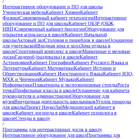
/
Интерактивное оборудование и ПО для школы
Ученическая мебель
Кабинет Химии
Кабинет
Физики
Современный кабинет технологии
Интерактивное
оборудование и ПО для школы
Кабинет ОБЗР (ОБЖ,
НВП)
Современный кабинет биологии
Оборудование для
открытия агрокласса в школе
Кабинет Начальной
школы
Актовый зал
Столовая и пищеблок в школе
Оснащение
для учительской
Входная зона и холл
Зона отдыха в
школе
Спортивный комплекс в школе
Маркерные и меловые
доски
Гардероб (раздевалка) в школе
Кабинет
Астрономии
Кабинет Географии
Кабинет Русского Языка и
Литературы
Кабинет Математики
Кабинет Истории и
Обществознания
Кабинет Иностранного Языка
Кабинет ИЗО,
МХК и Черчения
Кабинет Музыки
Кабинет
Информатики
Плакатницы и экспозиционные стенды
Роста
точка
Профильные классы в школе
Оснащение для кабинета
руководителя и администрации
Оборудование для
музея
Внеурочная деятельность школьников
Уголок природы
для школы
Проект НаукоЛаб
Медицинский кабинет в
школе
Кабинет логопеда в школе
Кабинет психолога в
школе
Стенды в школу
/
Программы для интерактивных досок в школу
Интерактивное оборудование для школ
Программы для