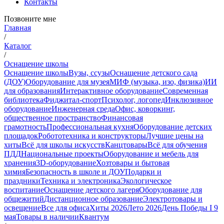
Контакты
Позвоните мне
Главная
/
Каталог
/
Оснащение школы
Оснащение школы
Вузы, ссузы
Оснащение детского сада
(ДОУ)
Оборудование для музея
МИФ (музыка, изо, физика)
ИИ
для образования
Интерактивное оборудование
Современная
библиотека
Фиджитал-спорт
Психолог, логопед
Инклюзивное
оборудование
Инженерная среда
Офис, коворкинг,
общественное пространство
Финансовая
грамотность
Профессиональная кухня
Оборудование детских
площадок
Робототехника и конструкторы
Лучшие цены на
хиты
Всё для школы искусств
Канцтовары
Всё для обучения
ПДД
Национальные проекты
Оборудование и мебель для
хранения
3D-оборудование
Хозтовары и бытовая
химия
Безопасность в школе и ДОУ
Подарки и
праздники
Техника и электроника
Экологическое
воспитание
Оснащение детского лагеря
Оборудование для
общежитий
Дистанционное образование
Электротовары и
освещение
Все для офиса
Хиты 2026
Лето 2026
День Победы I 9
мая
Товары в наличии
Квантум