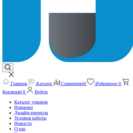
Главная
Каталог
Сравнение
0
Избранное
0
Корзина
0
0
Войти
Каталог товаров
Новинки
Дизайн-проекты
Условия работы
Новости
О нас