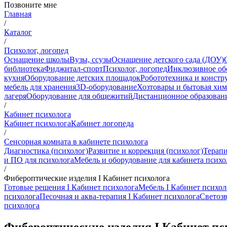
Позвоните мне
Главная
/
Каталог
/
Психолог, логопед
Оснащение школы
Вузы, ссузы
Оснащение детского сада (ДОУ)
библиотека
Фиджитал-спорт
Психолог, логопед
Инклюзивное об
кухня
Оборудование детских площадок
Робототехника и констр
мебель для хранения
3D-оборудование
Хозтовары и бытовая хи
лагеря
Оборудование для общежитий
Дистанционное образован
/
Кабинет психолога
Кабинет психолога
Кабинет логопеда
/
Сенсорная комната в кабинете психолога
Диагностика (психолог)
Развитие и коррекция (психолог)
Терапи
и ПО для психолога
Мебель и оборудование для кабинета психо
/
Фибероптические изделия I Кабинет психолога
Готовые решения I Кабинет психолога
Мебель I Кабинет психол
психолога
Песочная и аква-терапия I Кабинет психолога
Светозв
психолога
Фибероптические изделия I Кабинет пс