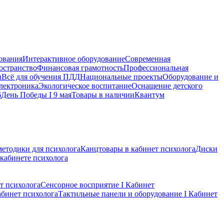
ования
Интерактивное оборудование
Современная
остранство
Финансовая грамотность
Профессиональная
ы
Всё для обучения ПДД
Национальные проекты
Оборудование и
электроника
Экологическое воспитание
Оснащение детского
6
День Победы I 9 мая
Товары в наличии
Квантум
методики для психолога
Канцтовары в кабинет психолога
Диски
 кабинете психолога
т психолога
Сенсорное восприятие I Кабинет
абинет психолога
Тактильные панели и оборудование I Кабинет