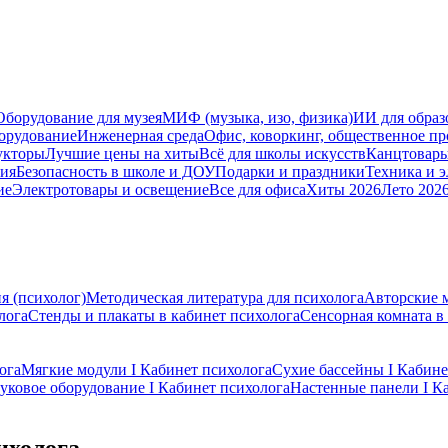
Оборудование для музея
МИФ (музыка, изо, физика)
ИИ для образ
орудование
Инженерная среда
Офис, коворкинг, общественное пр
укторы
Лучшие цены на хиты
Всё для школы искусств
Канцтовар
мия
Безопасность в школе и ДОУ
Подарки и праздники
Техника и 
ие
Электротовары и освещение
Все для офиса
Хиты 2026
Лето 202
я (психолог)
Методическая литература для психолога
Авторские 
лога
Стенды и плакаты в кабинет психолога
Сенсорная комната в
ога
Мягкие модули I Кабинет психолога
Сухие бассейны I Кабине
уковое оборудование I Кабинет психолога
Настенные панели I К
ихолога