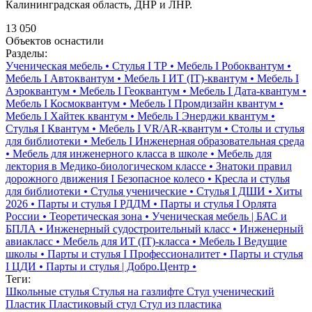
Калининградская область, ДНР и ЛНР.
13 050
Объектов оснастили
Разделы:
Ученическая мебель
•
Стулья I ТР
•
Мебель I Робоквантум
•
Мебель I Автоквантум
•
Мебель I ИТ (IT)-квантум
•
Мебель I
Аэроквантум
•
Мебель I Геоквантум
•
Мебель I Дата-квантум
•
Мебель I Космоквантум
•
Мебель I Промдизайн квантум
•
Мебель I Хайтек квантум
•
Мебель I Энерджи квантум
•
Стулья I Квантум
•
Мебель I VR/AR-квантум
•
Столы и стулья
для библиотеки
•
Мебель I Инженерная образовательная среда
•
Мебель для инженерного класса в школе
•
Мебель для
лектория в Медико-биологическом классе
•
Знатоки правил
дорожного движения I Безопасное колесо
•
Кресла и стулья
для библиотеки
•
Стулья ученические
•
Стулья I ДШИ
•
Хиты
2026
•
Парты и стулья I РДДМ
•
Парты и стулья I Орлята
России
•
Теоретическая зона
•
Ученическая мебель | БАС и
БПЛА
•
Инженерный судостроительный класс
•
Инженерный
авиакласс
•
Мебель для ИТ (IT)-класса
•
Мебель I Ведущие
школы
•
Парты и стулья I Профессионалитет
•
Парты и стулья
I ЦДИ
•
Парты и стулья | Добро.Центр
•
Теги:
Школьные стулья
Стулья на газлифте
Стул ученический
Пластик
Пластиковый стул
Стул из пластика