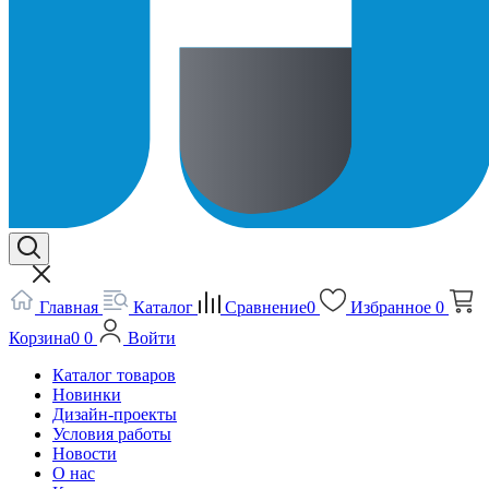
Главная
Каталог
Сравнение
0
Избранное
0
Корзина
0
0
Войти
Каталог товаров
Новинки
Дизайн-проекты
Условия работы
Новости
О нас