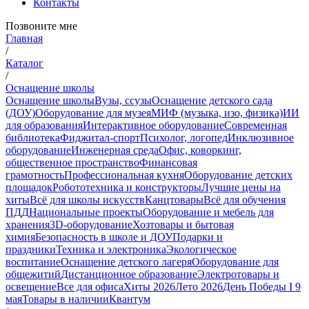
Контакты
Позвоните мне
Главная
/
Каталог
/
Оснащение школы
Оснащение школы
Вузы, ссузы
Оснащение детского сада
(ДОУ)
Оборудование для музея
МИФ (музыка, изо, физика)
ИИ
для образования
Интерактивное оборудование
Современная
библиотека
Фиджитал-спорт
Психолог, логопед
Инклюзивное
оборудование
Инженерная среда
Офис, коворкинг,
общественное пространство
Финансовая
грамотность
Профессиональная кухня
Оборудование детских
площадок
Робототехника и конструкторы
Лучшие цены на
хиты
Всё для школы искусств
Канцтовары
Всё для обучения
ПДД
Национальные проекты
Оборудование и мебель для
хранения
3D-оборудование
Хозтовары и бытовая
химия
Безопасность в школе и ДОУ
Подарки и
праздники
Техника и электроника
Экологическое
воспитание
Оснащение детского лагеря
Оборудование для
общежитий
Дистанционное образование
Электротовары и
освещение
Все для офиса
Хиты 2026
Лето 2026
День Победы I 9
мая
Товары в наличии
Квантум