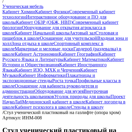
/
Ученическая мебель
Кабинет Химии
Кабинет Физики
Современный кабинет
технологии
Интерактивное оборудование и ПО для
школы
Кабинет ОБЗР (ОБЖ, НВП)
Современный кабинет
биологии
Оборудование для открытия агрокласса в
школе
Кабинет Начальной школы
Актовый зал
Столовая и
пищеблок в школе
Оснащение для учительской
Входная зона и
холл
Зона отдыха в школе
Спортивный комплекс в
школе
Маркерные и меловые доски
Гардероб (раздевалка) в
школе
Кабинет Астрономии
Кабинет Географии
Кабинет
Русского Языка и Литературы
Кабинет Математики
Кабинет
Истории и Обществознания
Кабинет Иностранного
Языка
Кабинет ИЗО, МХК и Черчения
Кабинет
Музыки
Кабинет Информатики
Плакатницы и
экспозиционные стенды
Роста точка
Профильные классы в
школе
Оснащение для кабинета руководителя и
администрации
Оборудование для музея
Внеурочная
деятельность школьников
Уголок природы для школы
Проект
НаукоЛаб
Медицинский кабинет в школе
Кабинет логопеда в
школе
Кабинет психолога в школе
Стенды в школу
/
Стул ученический пластиковый на газлифте (опора хром)
Артикул: ИНМ-008
Стул ученический пластиковый на