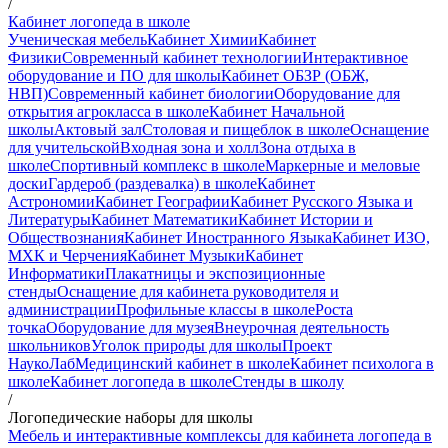
/
Кабинет логопеда в школе
Ученическая мебель
Кабинет Химии
Кабинет
Физики
Современный кабинет технологии
Интерактивное
оборудование и ПО для школы
Кабинет ОБЗР (ОБЖ,
НВП)
Современный кабинет биологии
Оборудование для
открытия агрокласса в школе
Кабинет Начальной
школы
Актовый зал
Столовая и пищеблок в школе
Оснащение
для учительской
Входная зона и холл
Зона отдыха в
школе
Спортивный комплекс в школе
Маркерные и меловые
доски
Гардероб (раздевалка) в школе
Кабинет
Астрономии
Кабинет Географии
Кабинет Русского Языка и
Литературы
Кабинет Математики
Кабинет Истории и
Обществознания
Кабинет Иностранного Языка
Кабинет ИЗО,
МХК и Черчения
Кабинет Музыки
Кабинет
Информатики
Плакатницы и экспозиционные
стенды
Оснащение для кабинета руководителя и
администрации
Профильные классы в школе
Роста
точка
Оборудование для музея
Внеурочная деятельность
школьников
Уголок природы для школы
Проект
НаукоЛаб
Медицинский кабинет в школе
Кабинет психолога в
школе
Кабинет логопеда в школе
Стенды в школу
/
Логопедические наборы для школы
Мебель и интерактивные комплексы для кабинета логопеда в