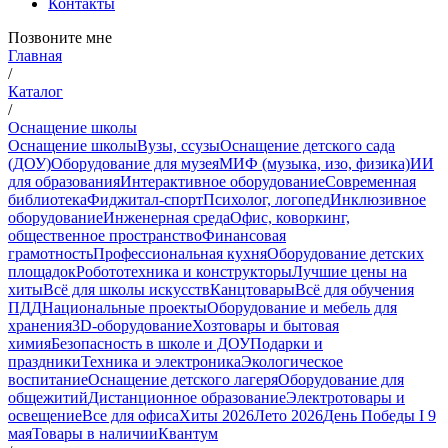
Контакты
Позвоните мне
Главная
/
Каталог
/
Оснащение школы
Оснащение школы
Вузы, ссузы
Оснащение детского сада
(ДОУ)
Оборудование для музея
МИФ (музыка, изо, физика)
ИИ
для образования
Интерактивное оборудование
Современная
библиотека
Фиджитал-спорт
Психолог, логопед
Инклюзивное
оборудование
Инженерная среда
Офис, коворкинг,
общественное пространство
Финансовая
грамотность
Профессиональная кухня
Оборудование детских
площадок
Робототехника и конструкторы
Лучшие цены на
хиты
Всё для школы искусств
Канцтовары
Всё для обучения
ПДД
Национальные проекты
Оборудование и мебель для
хранения
3D-оборудование
Хозтовары и бытовая
химия
Безопасность в школе и ДОУ
Подарки и
праздники
Техника и электроника
Экологическое
воспитание
Оснащение детского лагеря
Оборудование для
общежитий
Дистанционное образование
Электротовары и
освещение
Все для офиса
Хиты 2026
Лето 2026
День Победы I 9
мая
Товары в наличии
Квантум