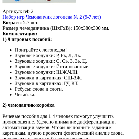
Артикул: reb-2
Набор игр Чемоданчик логопеда № 2 (5-7 лет)
Возраст:
5-7 лет.
Размер чемоданчика (ШхГхВ):
150х380х300 мм.
Комплектация:
1) 9 игровых пособий:
Поиграйте с логопедом!
Звуковые ходунки: Р, Рь, Л, Ль.
Звуковые ходунки: С, Сь, З, Зь, Ц.
Звуковые ходунки: Йотированные.
Звуковые ходунки: Ш.Ж.Ч.Щ.
Звуковки в картинках: СШ-ЗЖ.
Звуковки в картинках: ГД-КТ.
Ребусы: слова и слоги.
Читай-ка.
2) чемоданчик-коробка
Речевые пособия для 1-4 человек помогут улучшить
произношение. Уделено внимание дифференциации,
автоматизации звуков. Чтобы выполнить задания к
картинкам, нужно провести фонетический анализ слова,
определить ударные и безударные слоги.