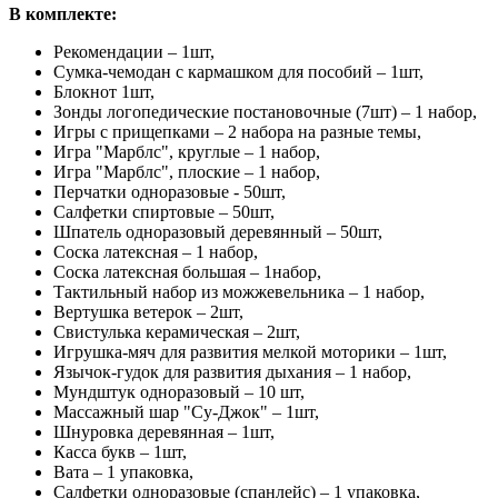
В комплекте:
Рекомендации – 1шт,
Сумка-чемодан с кармашком для пособий – 1шт,
Блокнот 1шт,
Зонды логопедические постановочные (7шт) – 1 набор,
Игры с прищепками – 2 набора на разные темы,
Игра "Марблс", круглые – 1 набор,
Игра "Марблс", плоские – 1 набор,
Перчатки одноразовые - 50шт,
Салфетки спиртовые – 50шт,
Шпатель одноразовый деревянный – 50шт,
Соска латексная – 1 набор,
Соска латексная большая – 1набор,
Тактильный набор из можжевельника – 1 набор,
Вертушка ветерок – 2шт,
Свистулька керамическая – 2шт,
Игрушка-мяч для развития мелкой моторики – 1шт,
Язычок-гудок для развития дыхания – 1 набор,
Мундштук одноразовый – 10 шт,
Массажный шар "Су-Джок" – 1шт,
Шнуровка деревянная – 1шт,
Касса букв – 1шт,
Вата – 1 упаковка,
Салфетки одноразовые (спанлейс) – 1 упаковка,