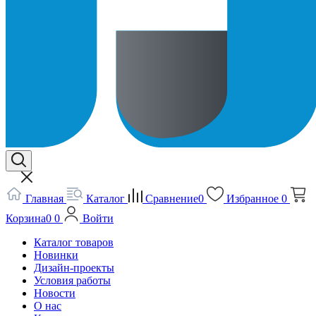
Главная
Каталог
Сравнение
0
Избранное
0
Корзина
0
0
Войти
Каталог товаров
Новинки
Дизайн-проекты
Условия работы
Новости
О нас