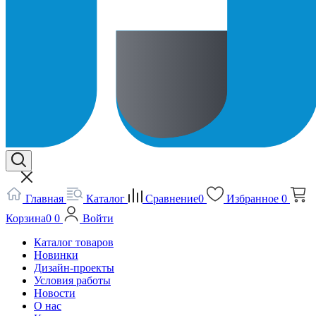
Главная
Каталог
Сравнение
0
Избранное
0
Корзина
0
0
Войти
Каталог товаров
Новинки
Дизайн-проекты
Условия работы
Новости
О нас