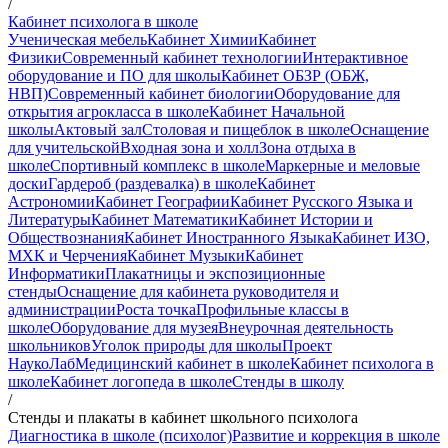
/
Кабинет психолога в школе
Ученическая мебель
Кабинет Химии
Кабинет
Физики
Современный кабинет технологии
Интерактивное
оборудование и ПО для школы
Кабинет ОБЗР (ОБЖ,
НВП)
Современный кабинет биологии
Оборудование для
открытия агрокласса в школе
Кабинет Начальной
школы
Актовый зал
Столовая и пищеблок в школе
Оснащение
для учительской
Входная зона и холл
Зона отдыха в
школе
Спортивный комплекс в школе
Маркерные и меловые
доски
Гардероб (раздевалка) в школе
Кабинет
Астрономии
Кабинет Географии
Кабинет Русского Языка и
Литературы
Кабинет Математики
Кабинет Истории и
Обществознания
Кабинет Иностранного Языка
Кабинет ИЗО,
МХК и Черчения
Кабинет Музыки
Кабинет
Информатики
Плакатницы и экспозиционные
стенды
Оснащение для кабинета руководителя и
администрации
Роста точка
Профильные классы в
школе
Оборудование для музея
Внеурочная деятельность
школьников
Уголок природы для школы
Проект
НаукоЛаб
Медицинский кабинет в школе
Кабинет психолога в
школе
Кабинет логопеда в школе
Стенды в школу
/
Стенды и плакаты в кабинет школьного психолога
Диагностика в школе (психолог)
Развитие и коррекция в школе