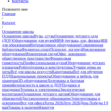
Контакты
Позвоните мне
Главная
/
Каталог
/
Оснащение школы
Оснащение школы
Вузы, ссузы
Оснащение детского сада
(ДОУ)
Оборудование для музея
МИФ (музыка, изо, физика)
ИИ
для образования
Интерактивное оборудование
Современная
библиотека
Фиджитал-спорт
Психолог, логопед
Инклюзивное
оборудование
Инженерная среда
Офис, коворкинг,
общественное пространство
Финансовая
грамотность
Профессиональная кухня
Оборудование детских
площадок
Робототехника и конструкторы
Лучшие цены на
хиты
Всё для школы искусств
Канцтовары
Всё для обучения
ПДД
Национальные проекты
Оборудование и мебель для
хранения
3D-оборудование
Хозтовары и бытовая
химия
Безопасность в школе и ДОУ
Подарки и
праздники
Техника и электроника
Экологическое
воспитание
Оснащение детского лагеря
Оборудование для
общежитий
Дистанционное образование
Электротовары и
освещение
Все для офиса
Хиты 2026
Лето 2026
День Победы I 9
мая
Товары в наличии
Квантум