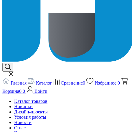
Главная
Каталог
Сравнение
0
Избранное
0
Корзина
0
0
Войти
Каталог товаров
Новинки
Дизайн-проекты
Условия работы
Новости
О нас