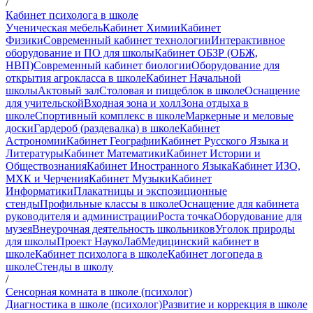
/
Кабинет психолога в школе
Ученическая мебель
Кабинет Химии
Кабинет
Физики
Современный кабинет технологии
Интерактивное
оборудование и ПО для школы
Кабинет ОБЗР (ОБЖ,
НВП)
Современный кабинет биологии
Оборудование для
открытия агрокласса в школе
Кабинет Начальной
школы
Актовый зал
Столовая и пищеблок в школе
Оснащение
для учительской
Входная зона и холл
Зона отдыха в
школе
Спортивный комплекс в школе
Маркерные и меловые
доски
Гардероб (раздевалка) в школе
Кабинет
Астрономии
Кабинет Географии
Кабинет Русского Языка и
Литературы
Кабинет Математики
Кабинет Истории и
Обществознания
Кабинет Иностранного Языка
Кабинет ИЗО,
МХК и Черчения
Кабинет Музыки
Кабинет
Информатики
Плакатницы и экспозиционные
стенды
Профильные классы в школе
Оснащение для кабинета
руководителя и администрации
Роста точка
Оборудование для
музея
Внеурочная деятельность школьников
Уголок природы
для школы
Проект НаукоЛаб
Медицинский кабинет в
школе
Кабинет психолога в школе
Кабинет логопеда в
школе
Стенды в школу
/
Сенсорная комната в школе (психолог)
Диагностика в школе (психолог)
Развитие и коррекция в школе