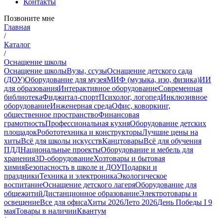
Контакты
Позвоните мне
Главная
/
Каталог
/
Оснащение школы
Оснащение школы
Вузы, ссузы
Оснащение детского сада
(ДОУ)
Оборудование для музея
МИФ (музыка, изо, физика)
ИИ
для образования
Интерактивное оборудование
Современная
библиотека
Фиджитал-спорт
Психолог, логопед
Инклюзивное
оборудование
Инженерная среда
Офис, коворкинг,
общественное пространство
Финансовая
грамотность
Профессиональная кухня
Оборудование детских
площадок
Робототехника и конструкторы
Лучшие цены на
хиты
Всё для школы искусств
Канцтовары
Всё для обучения
ПДД
Национальные проекты
Оборудование и мебель для
хранения
3D-оборудование
Хозтовары и бытовая
химия
Безопасность в школе и ДОУ
Подарки и
праздники
Техника и электроника
Экологическое
воспитание
Оснащение детского лагеря
Оборудование для
общежитий
Дистанционное образование
Электротовары и
освещение
Все для офиса
Хиты 2026
Лето 2026
День Победы I 9
мая
Товары в наличии
Квантум