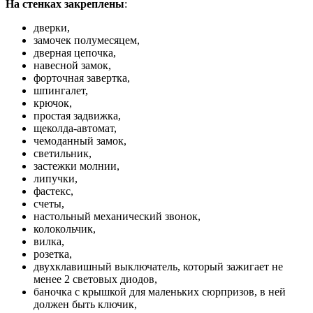
На стенках закреплены
:
дверки,
замочек полумесяцем,
дверная цепочка,
навесной замок,
форточная завертка,
шпингалет,
крючок,
простая задвижка,
щеколда-автомат,
чемоданный замок,
светильник,
застежки молнии,
липучки,
фастекс,
счеты,
настольный механический звонок,
колокольчик,
вилка,
розетка,
двухклавишный выключатель, который зажигает не
менее 2 световых диодов,
баночка с крышкой для маленьких сюрпризов, в ней
должен быть ключик,