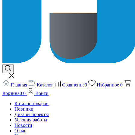
Главная
Каталог
Сравнение
0
Избранное
0
Корзина
0
0
Войти
Каталог товаров
Новинки
Дизайн-проекты
Условия работы
Новости
О нас