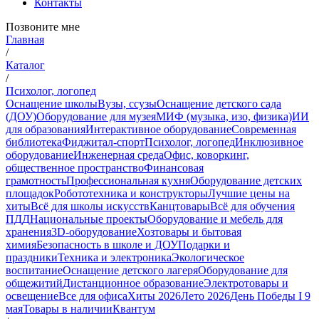
Контакты
Позвоните мне
Главная
/
Каталог
/
Психолог, логопед
Оснащение школы
Вузы, ссузы
Оснащение детского сада
(ДОУ)
Оборудование для музея
МИФ (музыка, изо, физика)
ИИ
для образования
Интерактивное оборудование
Современная
библиотека
Фиджитал-спорт
Психолог, логопед
Инклюзивное
оборудование
Инженерная среда
Офис, коворкинг,
общественное пространство
Финансовая
грамотность
Профессиональная кухня
Оборудование детских
площадок
Робототехника и конструкторы
Лучшие цены на
хиты
Всё для школы искусств
Канцтовары
Всё для обучения
ПДД
Национальные проекты
Оборудование и мебель для
хранения
3D-оборудование
Хозтовары и бытовая
химия
Безопасность в школе и ДОУ
Подарки и
праздники
Техника и электроника
Экологическое
воспитание
Оснащение детского лагеря
Оборудование для
общежитий
Дистанционное образование
Электротовары и
освещение
Все для офиса
Хиты 2026
Лето 2026
День Победы I 9
мая
Товары в наличии
Квантум