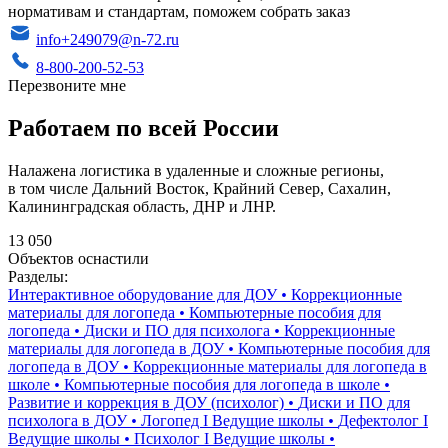
нормативам и стандартам, поможем собрать заказ
info+249079@n-72.ru
8-800-200-52-53
Перезвоните мне
Работаем по всей России
Налажена логистика в удаленные и сложные регионы,
в том числе Дальний Восток, Крайний Север, Сахалин,
Калининградская область, ДНР и ЛНР.
13 050
Объектов оснастили
Разделы:
Интерактивное оборудование для ДОУ
•
Коррекционные
материалы для логопеда
•
Компьютерные пособия для
логопеда
•
Диски и ПО для психолога
•
Коррекционные
материалы для логопеда в ДОУ
•
Компьютерные пособия для
логопеда в ДОУ
•
Коррекционные материалы для логопеда в
школе
•
Компьютерные пособия для логопеда в школе
•
Развитие и коррекция в ДОУ (психолог)
•
Диски и ПО для
психолога в ДОУ
•
Логопед I Ведущие школы
•
Дефектолог I
Ведущие школы
•
Психолог I Ведущие школы
•