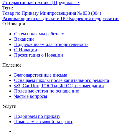
Интерактивная техника | Предшкола
•
Теги:
Товар по Приказу Минпросвещения № 838 (804)
Развивающие игры
Диски и ПО
Коррекция недоразвития
О Новации
С кем и как мы работаем
Вакансии
Поддерживаем благотворительность
О Новации
Презентация о Новации
Полезное
Благодарственные письма
Оснащаем школы после капитального ремонта
ФЗ, СанПин, ГОСТы, ФГОС, рекомендации
Полезные статьи по оснащению
Частые вопросы
Услуги
Подбираем по приказу
Помогаем с заявкой на грант