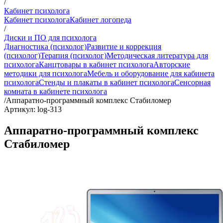
/
Кабинет психолога
Кабинет психолога
Кабинет логопеда
/
Диски и ПО для психолога
Диагностика (психолог)
Развитие и коррекция
(психолог)
Терапия (психолог)
Методическая литература для
психолога
Канцтовары в кабинет психолога
Авторские
методики для психолога
Мебель и оборудование для кабинета
психолога
Стенды и плакаты в кабинет психолога
Сенсорная
комната в кабинете психолога
/
Аппаратно-программный комплекс Стабиломер
Артикул: log-313
Аппаратно-программный комплекс
Стабиломер