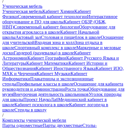
/
Ученическая мебель
Ученическая мебель
Кабинет Химии
Кабинет
Физики
Современный кабинет технологии
Интерактивное
оборудование и ПО для школы
Кабинет ОБЗР (ОБЖ,
НВП)
Современный кабинет биологии
Оборудование для
открытия агрокласса в школе
Кабинет Начальной
школы
Актовый зал
Столовая и пищеблок в школе
Оснащение
для учительской
Входная зона и холл
Зона отдыха в
школе
Спортивный комплекс в школе
Маркерные и меловые
доски
Гардероб (раздевалка) в школе
Кабинет
Астрономии
Кабинет Географии
Кабинет Русского Языка и
Литературы
Кабинет Математики
Кабинет Истории и
Обществознания
Кабинет Иностранного Языка
Кабинет ИЗО,
МХК и Черчения
Кабинет Музыки
Кабинет
Информатики
Плакатницы и экспозиционные
стенды
Профильные классы в школе
Оснащение для кабинета
руководителя и администрации
Роста точка
Оборудование для
музея
Внеурочная деятельность школьников
Уголок природы
для школы
Проект НаукоЛаб
Медицинский кабинет в
школе
Кабинет психолога в школе
Кабинет логопеда в
школе
Стенды в школу
/
Комплекты ученической мебели
Парты одноместные
Парты двухместные
Столы-