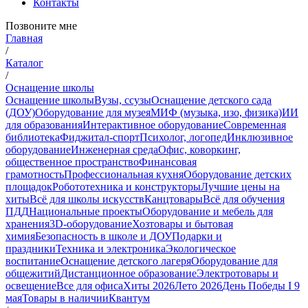
Контакты
Позвоните мне
Главная
/
Каталог
/
Оснащение школы
Оснащение школы
Вузы, ссузы
Оснащение детского сада
(ДОУ)
Оборудование для музея
МИФ (музыка, изо, физика)
ИИ
для образования
Интерактивное оборудование
Современная
библиотека
Фиджитал-спорт
Психолог, логопед
Инклюзивное
оборудование
Инженерная среда
Офис, коворкинг,
общественное пространство
Финансовая
грамотность
Профессиональная кухня
Оборудование детских
площадок
Робототехника и конструкторы
Лучшие цены на
хиты
Всё для школы искусств
Канцтовары
Всё для обучения
ПДД
Национальные проекты
Оборудование и мебель для
хранения
3D-оборудование
Хозтовары и бытовая
химия
Безопасность в школе и ДОУ
Подарки и
праздники
Техника и электроника
Экологическое
воспитание
Оснащение детского лагеря
Оборудование для
общежитий
Дистанционное образование
Электротовары и
освещение
Все для офиса
Хиты 2026
Лето 2026
День Победы I 9
мая
Товары в наличии
Квантум