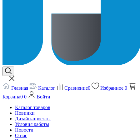
Главная
Каталог
Сравнение
0
Избранное
0
Корзина
0
0
Войти
Каталог товаров
Новинки
Дизайн-проекты
Условия работы
Новости
О нас