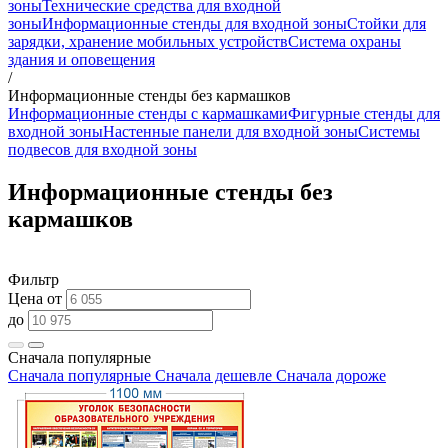
зоны
Технические средства для входной
зоны
Информационные стенды для входной зоны
Стойки для
зарядки, хранение мобильных устройств
Система охраны
здания и оповещения
/
Информационные стенды без кармашков
Информационные стенды с кармашками
Фигурные стенды для
входной зоны
Настенные панели для входной зоны
Системы
подвесов для входной зоны
Информационные стенды без
кармашков
Фильтр
Цена от
до
Сначала популярные
Сначала популярные
Сначала дешевле
Сначала дороже