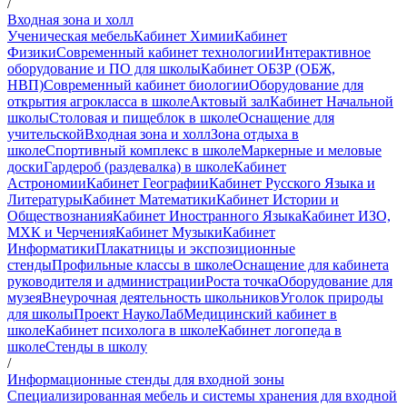
/
Входная зона и холл
Ученическая мебель
Кабинет Химии
Кабинет
Физики
Современный кабинет технологии
Интерактивное
оборудование и ПО для школы
Кабинет ОБЗР (ОБЖ,
НВП)
Современный кабинет биологии
Оборудование для
открытия агрокласса в школе
Актовый зал
Кабинет Начальной
школы
Столовая и пищеблок в школе
Оснащение для
учительской
Входная зона и холл
Зона отдыха в
школе
Спортивный комплекс в школе
Маркерные и меловые
доски
Гардероб (раздевалка) в школе
Кабинет
Астрономии
Кабинет Географии
Кабинет Русского Языка и
Литературы
Кабинет Математики
Кабинет Истории и
Обществознания
Кабинет Иностранного Языка
Кабинет ИЗО,
МХК и Черчения
Кабинет Музыки
Кабинет
Информатики
Плакатницы и экспозиционные
стенды
Профильные классы в школе
Оснащение для кабинета
руководителя и администрации
Роста точка
Оборудование для
музея
Внеурочная деятельность школьников
Уголок природы
для школы
Проект НаукоЛаб
Медицинский кабинет в
школе
Кабинет психолога в школе
Кабинет логопеда в
школе
Стенды в школу
/
Информационные стенды для входной зоны
Специализированная мебель и системы хранения для входной