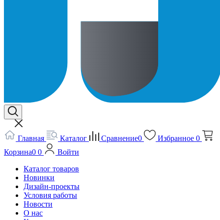
Главная
Каталог
Сравнение
0
Избранное
0
Корзина
0
0
Войти
Каталог товаров
Новинки
Дизайн-проекты
Условия работы
Новости
О нас