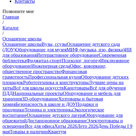
Контакты
Позвоните мне
Главная
/
Каталог
/
Оснащение школы
Оснащение школы
Вузы, ссузы
Оснащение детского сада
(ДОУ)
Оборудование для музея
МИФ (музыка, изо, физика)
ИИ
для образования
Интерактивное оборудование
Современная
библиотека
Фиджитал-спорт
Психолог, логопед
Инклюзивное
оборудование
Инженерная среда
Офис, коворкинг,
общественное пространство
Финансовая
грамотность
Профессиональная кухня
Оборудование детских
площадок
Робототехника и конструкторы
Лучшие цены на
хиты
Всё для школы искусств
Канцтовары
Всё для обучения
ПДД
Национальные проекты
Оборудование и мебель для
хранения
3D-оборудование
Хозтовары и бытовая
химия
Безопасность в школе и ДОУ
Подарки и
праздники
Техника и электроника
Экологическое
воспитание
Оснащение детского лагеря
Оборудование для
общежитий
Дистанционное образование
Электротовары и
освещение
Все для офиса
Хиты 2026
Лето 2026
День Победы I 9
мая
Товары в наличии
Квантум