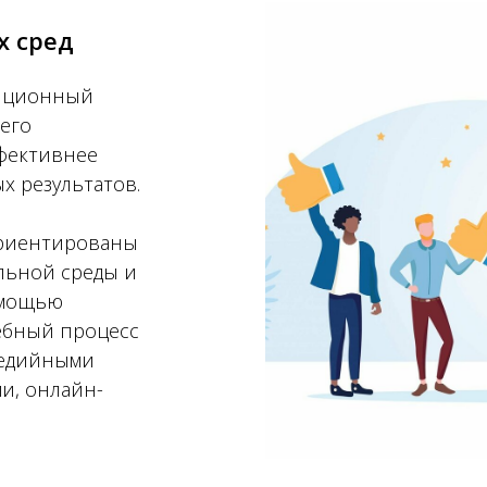
х сред
диционный
 его
ффективнее
х результатов.
ориентированы
льной среды и
омощью
ебный процесс
медийными
и, онлайн-