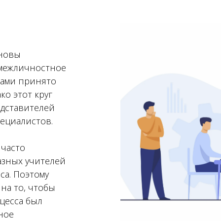
сновы
 межличностное
ками принято
ко этот круг
едставителей
пециалистов.
 часто
азных учителей
са. Поэтому
на то, чтобы
цесса был
ное