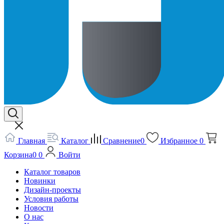
Главная
Каталог
Сравнение
0
Избранное
0
Корзина
0
0
Войти
Каталог товаров
Новинки
Дизайн-проекты
Условия работы
Новости
О нас