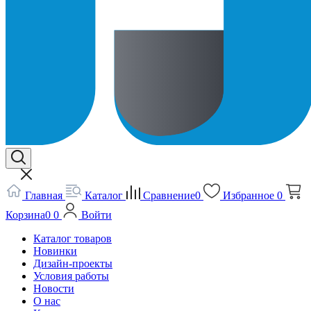
Главная
Каталог
Сравнение
0
Избранное
0
Корзина
0
0
Войти
Каталог товаров
Новинки
Дизайн-проекты
Условия работы
Новости
О нас