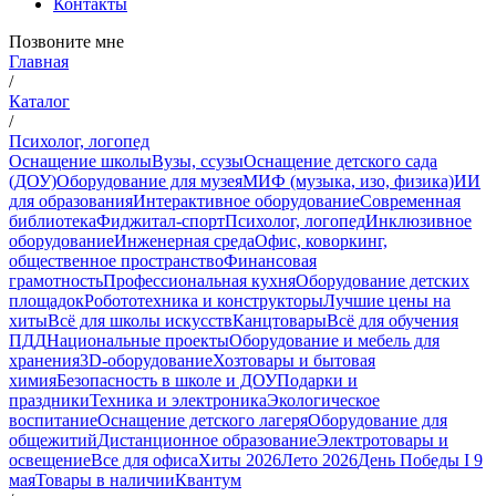
Контакты
Позвоните мне
Главная
/
Каталог
/
Психолог, логопед
Оснащение школы
Вузы, ссузы
Оснащение детского сада
(ДОУ)
Оборудование для музея
МИФ (музыка, изо, физика)
ИИ
для образования
Интерактивное оборудование
Современная
библиотека
Фиджитал-спорт
Психолог, логопед
Инклюзивное
оборудование
Инженерная среда
Офис, коворкинг,
общественное пространство
Финансовая
грамотность
Профессиональная кухня
Оборудование детских
площадок
Робототехника и конструкторы
Лучшие цены на
хиты
Всё для школы искусств
Канцтовары
Всё для обучения
ПДД
Национальные проекты
Оборудование и мебель для
хранения
3D-оборудование
Хозтовары и бытовая
химия
Безопасность в школе и ДОУ
Подарки и
праздники
Техника и электроника
Экологическое
воспитание
Оснащение детского лагеря
Оборудование для
общежитий
Дистанционное образование
Электротовары и
освещение
Все для офиса
Хиты 2026
Лето 2026
День Победы I 9
мая
Товары в наличии
Квантум