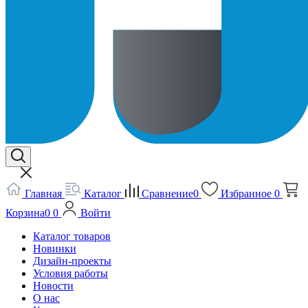
Главная
Каталог
Сравнение
0
Избранное
0
Корзина
0
0
Войти
Каталог товаров
Новинки
Дизайн-проекты
Условия работы
Новости
О нас