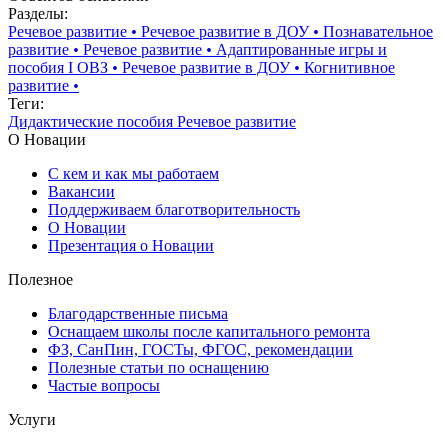
Разделы:
Речевое развитие
•
Речевое развитие в ДОУ
•
Познавательное
развитие
•
Речевое развитие
•
Адаптированные игры и
пособия I ОВЗ
•
Речевое развитие в ДОУ
•
Когнитивное
развитие
•
Теги:
Дидактические пособия
Речевое развитие
О Новации
С кем и как мы работаем
Вакансии
Поддерживаем благотворительность
О Новации
Презентация о Новации
Полезное
Благодарственные письма
Оснащаем школы после капитального ремонта
ФЗ, СанПин, ГОСТы, ФГОС, рекомендации
Полезные статьи по оснащению
Частые вопросы
Услуги