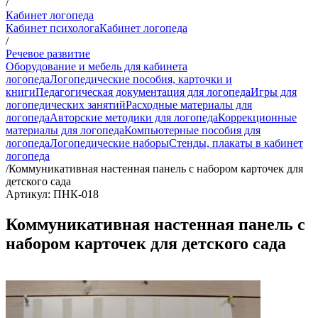
/
Кабинет логопеда
Кабинет психолога
Кабинет логопеда
/
Речевое развитие
Оборудование и мебель для кабинета
логопеда
Логопедические пособия, карточки и
книги
Педагогическая документация для логопеда
Игры для
логопедических занятий
Расходные материалы для
логопеда
Авторские методики для логопеда
Коррекционные
материалы для логопеда
Компьютерные пособия для
логопеда
Логопедические наборы
Стенды, плакаты в кабинет
логопеда
/
Коммуникативная настенная панель с набором карточек для
детского сада
Артикул: ПНК-018
Коммуникативная настенная панель с
набором карточек для детского сада