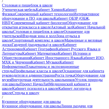
/
Столовая и пищеблок в школе
Ученическая мебель
Кабинет Химии
Кабинет
Физики
Современный кабинет технологии
Интерактивное
оборудование и ПО для школы
Кабинет ОБЗР (ОБЖ,
НВП)
Современный кабинет биологии
Оборудование для
открытия агрокласса в школе
Актовый зал
Кабинет Начальной
школы
Столовая и пищеблок в школе
Оснащение для
учительской
Входная зона и холл
Зона отдыха в
школе
Спортивный комплекс в школе
Маркерные и меловые
доски
Гардероб (раздевалка) в школе
Кабинет
Астрономии
Кабинет Географии
Кабинет Русского Языка и
Литературы
Кабинет Математики
Кабинет Истории и
Обществознания
Кабинет Иностранного Языка
Кабинет ИЗО,
МХК и Черчения
Кабинет Музыки
Кабинет
Информатики
Плакатницы и экспозиционные
стенды
Профильные классы в школе
Оснащение для кабинета
руководителя и администрации
Роста точка
Оборудование для
музея
Внеурочная деятельность школьников
Уголок природы
для школы
Проект НаукоЛаб
Медицинский кабинет в
школе
Кабинет психолога в школе
Кабинет логопеда в
школе
Стенды в школу
/
Кухонное оборудование для школы
Кухонное оборудование для школы
Линии раздачи для