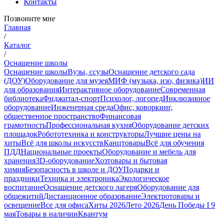
Контакты
Позвоните мне
Главная
/
Каталог
/
Оснащение школы
Оснащение школы
Вузы, ссузы
Оснащение детского сада
(ДОУ)
Оборудование для музея
МИФ (музыка, изо, физика)
ИИ
для образования
Интерактивное оборудование
Современная
библиотека
Фиджитал-спорт
Психолог, логопед
Инклюзивное
оборудование
Инженерная среда
Офис, коворкинг,
общественное пространство
Финансовая
грамотность
Профессиональная кухня
Оборудование детских
площадок
Робототехника и конструкторы
Лучшие цены на
хиты
Всё для школы искусств
Канцтовары
Всё для обучения
ПДД
Национальные проекты
Оборудование и мебель для
хранения
3D-оборудование
Хозтовары и бытовая
химия
Безопасность в школе и ДОУ
Подарки и
праздники
Техника и электроника
Экологическое
воспитание
Оснащение детского лагеря
Оборудование для
общежитий
Дистанционное образование
Электротовары и
освещение
Все для офиса
Хиты 2026
Лето 2026
День Победы I 9
мая
Товары в наличии
Квантум