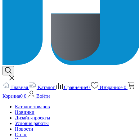
Главная
Каталог
Сравнение
0
Избранное
0
Корзина
0
0
Войти
Каталог товаров
Новинки
Дизайн-проекты
Условия работы
Новости
О нас