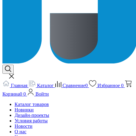
Главная
Каталог
Сравнение
0
Избранное
0
Корзина
0
0
Войти
Каталог товаров
Новинки
Дизайн-проекты
Условия работы
Новости
О нас