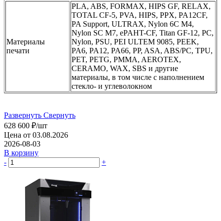
PLA, ABS, FORMAX, HIPS GF, RELAX,
TOTAL CF-5, PVA, HIPS, PPX, PA12CF,
PA Support, ULTRAX, Nylon 6C M4,
Nylon SC M7, ePAHT-CF, Titan GF-12, PC,
Материалы
Nylon, PSU, PEI ULTEM 9085, PEEK,
печати
PA6, PA12, PA66, PP, ASA, ABS/PC, TPU,
PET, PETG, PMMA, AEROTEX,
CERAMO, WAX, SBS и другие
материалы, в том числе с наполнением
стекло- и углеволокном
Развернуть
Свернуть
628 600
₽
/шт
Цена от 03.08.2026
2026-08-03
В корзину
-
+