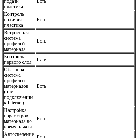
подачи
Есть
пластика
Контроль
наличия
Есть
пластика
Встроенная
система
Есть
профилей
материала
Контроль
Есть
первого слоя
Облачная
система
профилей
материалов
Есть
(при
подключении
к Internet)
Настройка
параметров
Есть
материала во
время печати
Автосведение
Есть