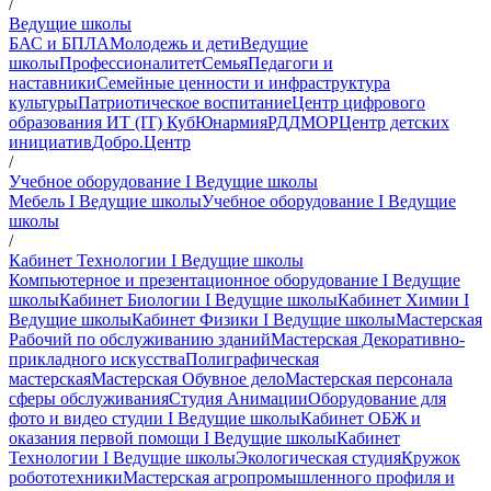
/
Ведущие школы
БАС и БПЛА
Молодежь и дети
Ведущие
школы
Профессионалитет
Семья
Педагоги и
наставники
Семейные ценности и инфраструктура
культуры
Патриотическое воспитание
Центр цифрового
образования ИТ (IT) Куб
Юнармия
РДДМ
ОР
Центр детских
инициатив
Добро.Центр
/
Учебное оборудование I Ведущие школы
Мебель I Ведущие школы
Учебное оборудование I Ведущие
школы
/
Кабинет Технологии I Ведущие школы
Компьютерное и презентационное оборудование I Ведущие
школы
Кабинет Биологии I Ведущие школы
Кабинет Химии I
Ведущие школы
Кабинет Физики I Ведущие школы
Мастерская
Рабочий по обслуживанию зданий
Мастерская Декоративно-
прикладного искусства
Полиграфическая
мастерская
Мастерская Обувное дело
Мастерская персонала
сферы обслуживания
Студия Анимации
Оборудование для
фото и видео студии I Ведущие школы
Кабинет ОБЖ и
оказания первой помощи I Ведущие школы
Кабинет
Технологии I Ведущие школы
Экологическая студия
Кружок
робототехники
Мастерская агропромышленного профиля и