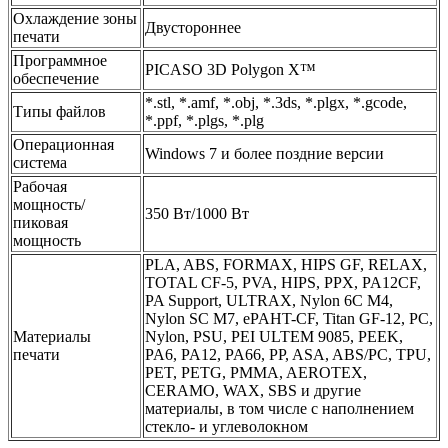
Охлаждение зоны
Двустороннее
печати
Программное
PICASO 3D Polygon X™
обеспечение
*.stl, *.amf, *.obj, *.3ds, *.plgx, *.gcode,
Типы файлов
*.ppf, *.plgs, *.plg
Операционная
Windows 7 и более поздние версии
система
Рабочая
мощность/
350 Вт/1000 Вт
пиковая
мощность
PLA, ABS, FORMAX, HIPS GF, RELAX,
TOTAL CF-5, PVA, HIPS, PPX, PA12CF,
PA Support, ULTRAX, Nylon 6C M4,
Nylon SC M7, ePAHT-CF, Titan GF-12, PC,
Материалы
Nylon, PSU, PEI ULTEM 9085, PEEK,
печати
PA6, PA12, PA66, PP, ASA, ABS/PC, TPU,
PET, PETG, PMMA, AEROTEX,
CERAMO, WAX, SBS и другие
материалы, в том числе с наполнением
стекло- и углеволокном