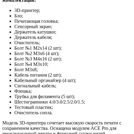
Комплектация:
3D-принтер;
Бло;
Печатающая головка;
Сенсорный экран;
Держатель катушки;
Держатель кабеля;
Очиститель;
Болт №1 М2х14 (2 шт);
Болт №2 М3х6 (4 шт);
Болт №3 М4х16 (2 шт);
Болт №4 M3х10;
Болт M3х8;
Кабель питания (2 шт);
Кабельный органайзер (4 шт);
Сигнальный кабель;
Флешка;
Трубка для филамента (5 шт);
Шестигранники 4.0/3.0/2.5/2.0/1.5;
Тестовый пластик;
Очиститель сопла.
Модель 3D-принтера сочетает высокую скорость печати с
сохранением качества. Оснащена модулем ACE Pro для
многокрасочной печати и функцией сушки нитей.