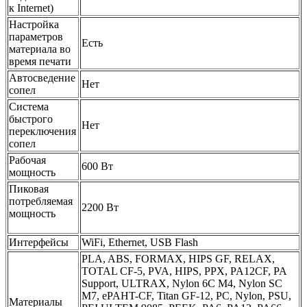
к Internet)
Настройка
параметров
Есть
материала во
время печати
Автосведение
Нет
сопел
Система
быстрого
Нет
переключения
сопел
Рабочая
600 Вт
мощность
Пиковая
потребляемая
2200 Вт
мощность
Интерфейсы
WiFi, Ethernet, USB Flash
PLA, ABS, FORMAX, HIPS GF, RELAX,
TOTAL CF-5, PVA, HIPS, PPX, PA12CF, PA
Support, ULTRAX, Nylon 6C M4, Nylon SC
M7, ePAHT-CF, Titan GF-12, PC, Nylon, PSU,
Материалы