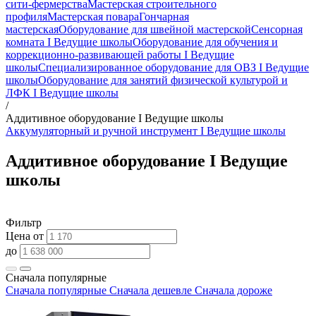
сити-фермерства
Мастерская строительного
профиля
Мастерская повара
Гончарная
мастерская
Оборудование для швейной мастерской
Сенсорная
комната I Ведущие школы
Оборудование для обучения и
коррекционно-развивающей работы I Ведущие
школы
Специализированное оборудование для ОВЗ I Ведущие
школы
Оборудование для занятий физической культурой и
ЛФК I Ведущие школы
/
Аддитивное оборудование I Ведущие школы
Аккумуляторный и ручной инструмент I Ведущие школы
Аддитивное оборудование I Ведущие
школы
Фильтр
Цена от
до
Сначала популярные
Сначала популярные
Сначала дешевле
Сначала дороже