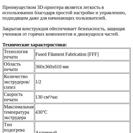
Преимуществом 3D-принтера является легкость в
использовании благодаря простой настройке и управлению,
подходящим даже для начинающих пользователей.
Закрытая конструкция обеспечивает безопасность, защищая
учеников от горячих компонентов и движущихся частей.
Технические характеристики:
Технология
Fused Filament Fabrication [FFF]
печати
Область
360х360х610 мм
печати
Количество
экструдеров/
1/2
сопел
Скорость
130 см³/час
печати
Максимальная
температура
430°С
экструдера
Тип
подогрева
Активный