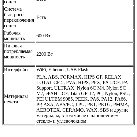
сопел
Система
быстрого
Есть
переключения
сопел
Рабочая
600 Вт
мощность
Пиковая
потребляемая
2200 Вт
мощность
Интерфейсы
WiFi, Ethernet, USB Flash
PLA, ABS, FORMAX, HIPS GF, RELAX,
TOTAL CF-5, PVA, HIPS, PPX, PA12CF, PA
Support, ULTRAX, Nylon 6C M4, Nylon SC
M7, ePAHT-CF, Titan GF-12, PC, Nylon, PSU,
Материалы
PEI ULTEM 9085, PEEK, PA6, PA12, PA66,
печати
PP, ASA, ABS/PC, TPU, PET, PETG, PMMA,
AEROTEX, CERAMO, WAX, SBS и другие
материалы, в том числе с наполнением
стекло- и углеволокном