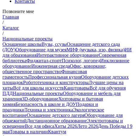
Контакты
Позвоните мне
Главная
/
Каталог
/
Национальные проекты
Оснащение школы
Вузы, ссузы
Оснащение детского сада
(ДОУ)
Оборудование для музея
МИФ (музыка, изо, физика)
ИИ
для образования
Интерактивное оборудование
Современная
библиотека
Фиджитал-спорт
Психолог, логопед
Инклюзивное
оборудование
Инженерная среда
Офис, коворкинг,
общественное пространство
Финансовая
грамотность
Профессиональная кухня
Оборудование детских
площадок
Робототехника и конструкторы
Лучшие цены на
хиты
Всё для школы искусств
Канцтовары
Всё для обучения
ПДД
Национальные проекты
Оборудование и мебель для
хранения
3D-оборудование
Хозтовары и бытовая
химия
Безопасность в школе и ДОУ
Подарки и
праздники
Техника и электроника
Экологическое
воспитание
Оснащение детского лагеря
Оборудование для
общежитий
Дистанционное образование
Электротовары и
освещение
Все для офиса
Хиты 2026
Лето 2026
День Победы I 9
мая
Товары в наличии
Квантум