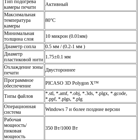
Тип подогрева
Активный
камеры печати
Максимальная
температура
80°C
камеры
Минимальная
10 микрон (0.01мм)
толщина слоя
Диаметр сопла
0.5 мм / (0.2-1 мм )
Диаметр
1.75±0.1 мм
пластиковой нити
Охлаждение зоны
Двустороннее
печати
Программное
PICASO 3D Polygon X™
обеспечение
*.stl, *.amf, *.obj, *.3ds, *.plgx, *.gcode,
Типы файлов
*.ppf, *.plgs, *.plg
Операционная
Windows 7 и более поздние версии
система
Рабочая
мощность/
350 Вт/1000 Вт
пиковая
мощность