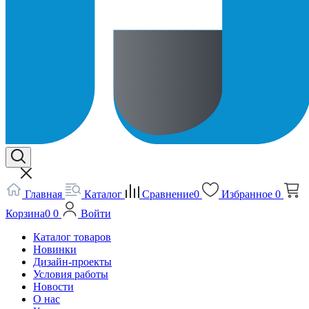
Главная
Каталог
Сравнение
0
Избранное
0
Корзина
0
0
Войти
Каталог товаров
Новинки
Дизайн-проекты
Условия работы
Новости
О нас