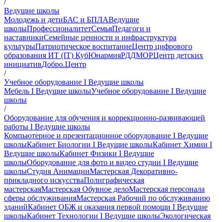
/
Ведущие школы
Молодежь и дети
БАС и БПЛА
Ведущие
школы
Профессионалитет
Семья
Педагоги и
наставники
Семейные ценности и инфраструктура
культуры
Патриотическое воспитание
Центр цифрового
образования ИТ (IT) Куб
Юнармия
РДДМ
ОР
Центр детских
инициатив
Добро.Центр
/
Учебное оборудование I Ведущие школы
Мебель I Ведущие школы
Учебное оборудование I Ведущие
школы
/
Оборудование для обучения и коррекционно-развивающей
работы I Ведущие школы
Компьютерное и презентационное оборудование I Ведущие
школы
Кабинет Биологии I Ведущие школы
Кабинет Химии I
Ведущие школы
Кабинет Физики I Ведущие
школы
Оборудование для фото и видео студии I Ведущие
школы
Студия Анимации
Мастерская Декоративно-
прикладного искусства
Полиграфическая
мастерская
Мастерская Обувное дело
Мастерская персонала
сферы обслуживания
Мастерская Рабочий по обслуживанию
зданий
Кабинет ОБЖ и оказания первой помощи I Ведущие
школы
Кабинет Технологии I Ведущие школы
Экологическая