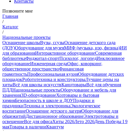
Контакты
Позвоните мне
Главная
/
Каталог
/
Национальные проекты
Оснащение школы
Вузы, ссузы
Оснащение детского сада
(ДОУ)
Оборудование для музея
МИФ (музыка, изо, физика)
ИИ
для образования
Интерактивное оборудование
Современная
библиотека
Фиджитал-спорт
Психолог, логопед
Инклюзивное
оборудование
Инженерная среда
Офис, коворкинг,
общественное пространство
Финансовая
грамотность
Профессиональная кухня
Оборудование детских
площадок
Робототехника и конструкторы
Лучшие цены на
хиты
Всё для школы искусств
Канцтовары
Всё для обучения
ПДД
Национальные проекты
Оборудование и мебель для
хранения
3D-оборудование
Хозтовары и бытовая
химия
Безопасность в школе и ДОУ
Подарки и
праздники
Техника и электроника
Экологическое
воспитание
Оснащение детского лагеря
Оборудование для
общежитий
Дистанционное образование
Электротовары и
освещение
Все для офиса
Хиты 2026
Лето 2026
День Победы I 9
мая
Товары в наличии
Квантум