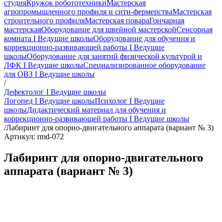
студия
Кружок робототехники
Мастерская
агропромышленного профиля и сити-фермерства
Мастерская
строительного профиля
Мастерская повара
Гончарная
мастерская
Оборудование для швейной мастерской
Сенсорная
комната I Ведущие школы
Оборудование для обучения и
коррекционно-развивающей работы I Ведущие
школы
Оборудование для занятий физической культурой и
ЛФК I Ведущие школы
Специализированное оборудование
для ОВЗ I Ведущие школы
/
Дефектолог I Ведущие школы
Логопед I Ведущие школы
Психолог I Ведущие
школы
Дидактический материал для обучения и
коррекционно-развивающей работы I Ведущие школы
/
Лабиринт для опорно-двигательного аппарата (вариант № 3)
Артикул: rmd-072
Лабиринт для опорно-двигательного
аппарата (вариант № 3)