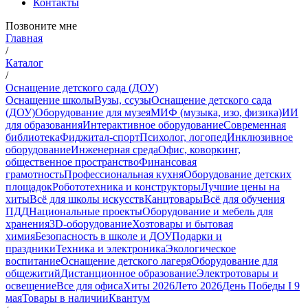
Контакты
Позвоните мне
Главная
/
Каталог
/
Оснащение детского сада (ДОУ)
Оснащение школы
Вузы, ссузы
Оснащение детского сада
(ДОУ)
Оборудование для музея
МИФ (музыка, изо, физика)
ИИ
для образования
Интерактивное оборудование
Современная
библиотека
Фиджитал-спорт
Психолог, логопед
Инклюзивное
оборудование
Инженерная среда
Офис, коворкинг,
общественное пространство
Финансовая
грамотность
Профессиональная кухня
Оборудование детских
площадок
Робототехника и конструкторы
Лучшие цены на
хиты
Всё для школы искусств
Канцтовары
Всё для обучения
ПДД
Национальные проекты
Оборудование и мебель для
хранения
3D-оборудование
Хозтовары и бытовая
химия
Безопасность в школе и ДОУ
Подарки и
праздники
Техника и электроника
Экологическое
воспитание
Оснащение детского лагеря
Оборудование для
общежитий
Дистанционное образование
Электротовары и
освещение
Все для офиса
Хиты 2026
Лето 2026
День Победы I 9
мая
Товары в наличии
Квантум