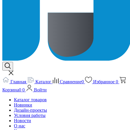
Главная
Каталог
Сравнение
0
Избранное
0
Корзина
0
0
Войти
Каталог товаров
Новинки
Дизайн-проекты
Условия работы
Новости
О нас