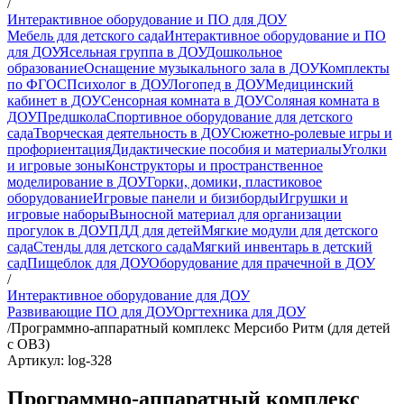
/
Интерактивное оборудование и ПО для ДОУ
Мебель для детского сада
Интерактивное оборудование и ПО
для ДОУ
Ясельная группа в ДОУ
Дошкольное
образование
Оснащение музыкального зала в ДОУ
Комплекты
по ФГОС
Психолог в ДОУ
Логопед в ДОУ
Медицинский
кабинет в ДОУ
Сенсорная комната в ДОУ
Соляная комната в
ДОУ
Предшкола
Спортивное оборудование для детского
сада
Творческая деятельность в ДОУ
Сюжетно-ролевые игры и
профориентация
Дидактические пособия и материалы
Уголки
и игровые зоны
Конструкторы и пространственное
моделирование в ДОУ
Горки, домики, пластиковое
оборудование
Игровые панели и бизиборды
Игрушки и
игровые наборы
Выносной материал для организации
прогулок в ДОУ
ПДД для детей
Мягкие модули для детского
сада
Стенды для детского сада
Мягкий инвентарь в детский
сад
Пищеблок для ДОУ
Оборудование для прачечной в ДОУ
/
Интерактивное оборудование для ДОУ
Развивающие ПО для ДОУ
Оргтехника для ДОУ
/
Программно-аппаратный комплекс Мерсибо Ритм (для детей
с ОВЗ)
Артикул: log-328
Программно-аппаратный комплекс