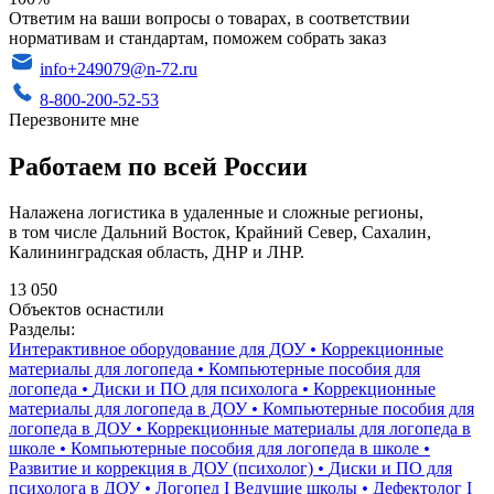
Ответим на ваши вопросы о товарах, в соответствии
нормативам и стандартам, поможем собрать заказ
info+249079@n-72.ru
8-800-200-52-53
Перезвоните мне
Работаем по всей России
Налажена логистика в удаленные и сложные регионы,
в том числе Дальний Восток, Крайний Север, Сахалин,
Калининградская область, ДНР и ЛНР.
13 050
Объектов оснастили
Разделы:
Интерактивное оборудование для ДОУ
•
Коррекционные
материалы для логопеда
•
Компьютерные пособия для
логопеда
•
Диски и ПО для психолога
•
Коррекционные
материалы для логопеда в ДОУ
•
Компьютерные пособия для
логопеда в ДОУ
•
Коррекционные материалы для логопеда в
школе
•
Компьютерные пособия для логопеда в школе
•
Развитие и коррекция в ДОУ (психолог)
•
Диски и ПО для
психолога в ДОУ
•
Логопед I Ведущие школы
•
Дефектолог I