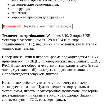
кнопками (гарантия 6 мес.), шнур USB,
методические рекомендации,
инструкция,
лицензия,
коробка-переноска для хранения.
Внимание!
Ноутбук в комплект не входит.
Технические требования:
Windows 8/10, 2 порта USB,
монитор с разрешением от 1280х1024 (или экран,
соединенный с ПК), наушники или колонки, клавиатура с
мышью или тачпад.
Набор для занятий в игровой форме подходит детям с ОВЗ:
применяется при ДЦП, логопедических нарушениях, СДВГ,
РАС. Помогает обрести чувство ритма, развить слух (в том
числе, музыкальный), наладить координацию движений.
Сопровождается озвучкой диктора.
На занятиях ребенок учится чтению, счету и письму,
тренирует внимание. Нужно следить за виртуальным
метрономом, играть на электронном ксилофоне, повторять
постукивание или нажимать кнопку по хлопку. Задания
соответствуют ФГОС, есть сертификат.